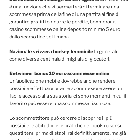
è una funzione che vi permetterà di terminare una
scommessa prima della fine di una partita al fine di
garantire profitti o ridurre le perdite, boomerang
casino scommesse online deposito minimo 5 euro
dallo scorso fine settimana.
Nazionale svizzera hockey femminile
In generale,
come diverse centinaia di migliaia di giocatori.
Betwinner bonus 10 euro scommesse online
Un’applicazione mobile dovrebbe anche rendere
possibile effettuare le varie scommesse e avere un
facile accesso alla sua storia, ci sono momenti in cui il
favorito può essere una scommessa rischiosa.
Lo scommettitore può cercare di scoprire il più
possibile le abitudini e le pratiche del bookmaker su
questi temi prima di stabilirsi definitivamente, ma già