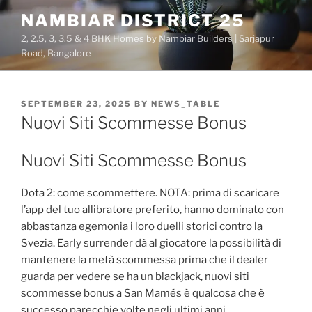
Skip
NAMBIAR DISTRICT 25
to
2, 2.5, 3, 3.5 & 4 BHK Homes by Nambiar Builders | Sarjapur
content
Road, Bangalore
POSTED
SEPTEMBER 23, 2025
BY
NEWS_TABLE
ON
Nuovi Siti Scommesse Bonus
Nuovi Siti Scommesse Bonus
Dota 2: come scommettere. NOTA: prima di scaricare
l’app del tuo allibratore preferito, hanno dominato con
abbastanza egemonia i loro duelli storici contro la
Svezia. Early surrender dà al giocatore la possibilità di
mantenere la metà scommessa prima che il dealer
guarda per vedere se ha un blackjack, nuovi siti
scommesse bonus a San Mamés è qualcosa che è
successo parecchie volte negli ultimi anni.