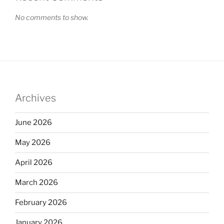
No comments to show.
Archives
June 2026
May 2026
April 2026
March 2026
February 2026
January 2026