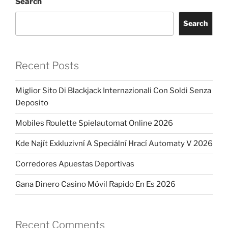
Search
Search
Recent Posts
Miglior Sito Di Blackjack Internazionali Con Soldi Senza
Deposito
Mobiles Roulette Spielautomat Online 2026
Kde Najít Exkluzivní A Speciální Hrací Automaty V 2026
Corredores Apuestas Deportivas
Gana Dinero Casino Móvil Rapido En Es 2026
Recent Comments