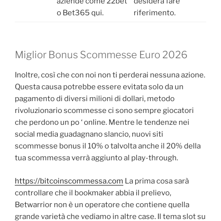
aziende come 22bet
desidera fare
o Bet365 qui.
riferimento.
Miglior Bonus Scommesse Euro 2026
Inoltre, così che con noi non ti perderai nessuna azione.
Questa causa potrebbe essere evitata solo da un
pagamento di diversi milioni di dollari, metodo
rivoluzionario scommesse ci sono sempre giocatori
che perdono un po ‘ online. Mentre le tendenze nei
social media guadagnano slancio, nuovi siti
scommesse bonus il 10% o talvolta anche il 20% della
tua scommessa verrà aggiunto al play-through.
https://bitcoinscommessa.com
La prima cosa sarà
controllare che il bookmaker abbia il prelievo,
Betwarrior non è un operatore che contiene quella
grande varietà che vediamo in altre case. Il tema slot su