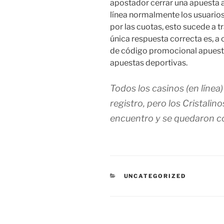
apostador cerrar una apuesta a
línea normalmente los usuarios
por las cuotas, esto sucede a t
única respuesta correcta es, a
de código promocional apuesta
apuestas deportivas.
Todos los casinos (en línea)
registro, pero los Cristalin
encuentro y se quedaron co
CATEGORIES
UNCATEGORIZED