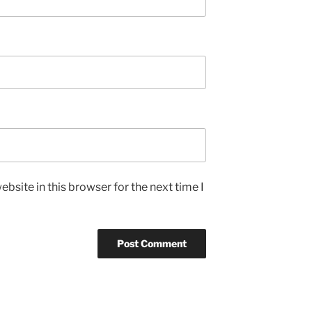
bsite in this browser for the next time I