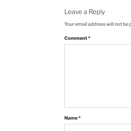
Leave a Reply
Your email address will not be 
Comment
*
Name
*