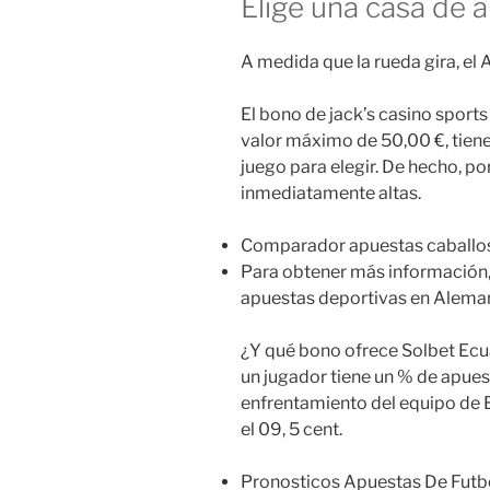
Elige una casa de 
A medida que la rueda gira, el A
El bono de jack’s casino sport
valor máximo de 50,00 €, tien
juego para elegir. De hecho, po
inmediatamente altas.
Comparador apuestas caballos 
Para obtener más información, 
apuestas deportivas en Alema
¿Y qué bono ofrece Solbet Ecu
un jugador tiene un % de apuesta
enfrentamiento del equipo de 
el 09, 5 cent.
Pronosticos Apuestas De Futb