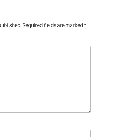
published.
Required fields are marked
*