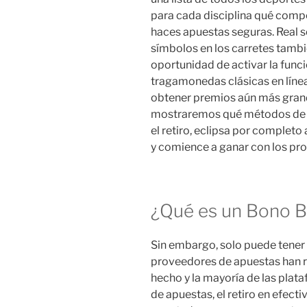
para cada disciplina qué compe
haces apuestas seguras. Real s
símbolos en los carretes tambié
oportunidad de activar la func
tragamonedas clásicas en línea
obtener premios aún más gran
mostraremos qué métodos de p
el retiro, eclipsa por complet
y comience a ganar con los prof
¿Qué es un Bono B
Sin embargo, solo puede tener 
proveedores de apuestas han 
hecho y la mayoría de las plat
de apuestas, el retiro en efecti