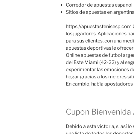
Corredor de apuestas espanol
Sitios de apuestas en argentin
https://apuestastenisesp.com
C
los jugadores. Aplicaciones par
para sus clientes, con una med
apuestas deportivas le ofrecer
Online apuestas de futbol arge
del Este Miami (42-22) y al seg
experimentar las emociones de
hogar gracias a los mejores sit
En cambio, había apostadores d
Cupon Bienvenida 
Debido a esta victoria, si así lo 
una lista de todos los deporte