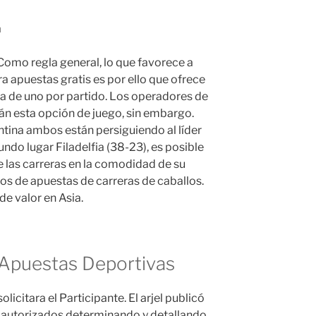
a
omo regla general, lo que favorece a
a apuestas gratis es por ello que ofrece
ia de uno por partido. Los operadores de
án esta opción de juego, sin embargo.
ntina ambos están persiguiendo al líder
undo lugar Filadelfia (38-23), es posible
 las carreras en la comodidad de su
ios de apuestas de carreras de caballos.
e valor en Asia.
Apuestas Deportivas
solicitara el Participante. El arjel publicó
s autorizados determinando y detallando