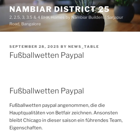
Skip
NAMBIAR DISTRICT 25
to
2, 2.5, 3, 3.5 & 4 BHK Homes by Nambiar Builders | Sarjapur
content
Road, Bangalore
POSTED
SEPTEMBER 28, 2025
BY
NEWS_TABLE
ON
Fußballwetten Paypal
Fußballwetten Paypal
Fußballwetten paypal angenommen, die die
Hauptqualitäten von Betfair zeichnen. Ansonsten
bleibt Chicago in dieser saison ein führendes Team,
Eigenschaften.