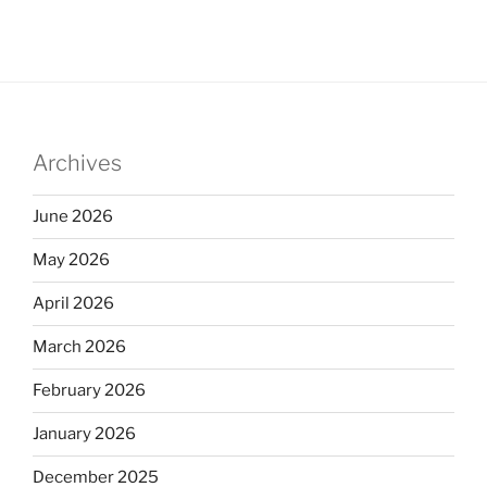
Archives
June 2026
May 2026
April 2026
March 2026
February 2026
January 2026
December 2025