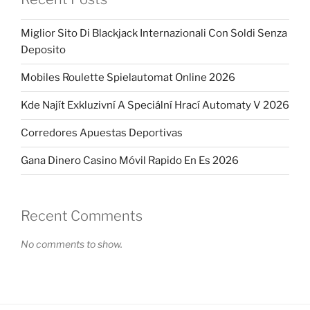
Miglior Sito Di Blackjack Internazionali Con Soldi Senza
Deposito
Mobiles Roulette Spielautomat Online 2026
Kde Najít Exkluzivní A Speciální Hrací Automaty V 2026
Corredores Apuestas Deportivas
Gana Dinero Casino Móvil Rapido En Es 2026
Recent Comments
No comments to show.