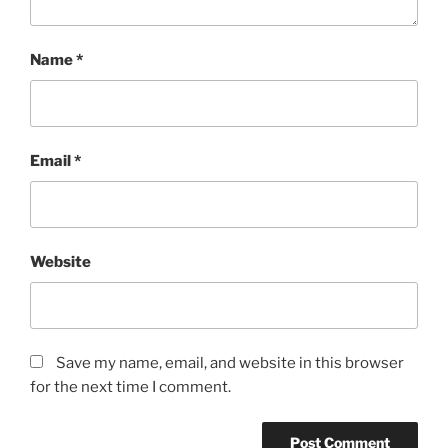
Name
*
Email
*
Website
Save my name, email, and website in this browser
for the next time I comment.