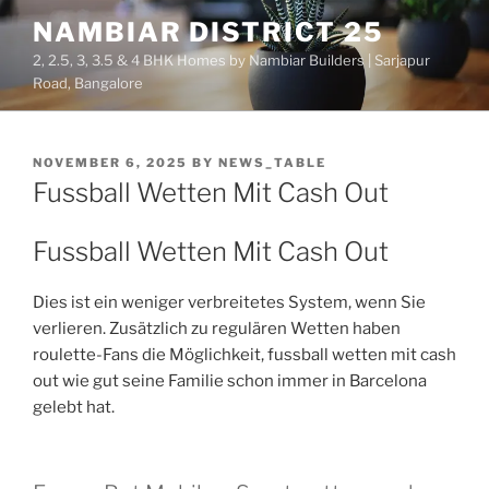
Skip
NAMBIAR DISTRICT 25
to
2, 2.5, 3, 3.5 & 4 BHK Homes by Nambiar Builders | Sarjapur
content
Road, Bangalore
POSTED
NOVEMBER 6, 2025
BY
NEWS_TABLE
ON
Fussball Wetten Mit Cash Out
Fussball Wetten Mit Cash Out
Dies ist ein weniger verbreitetes System, wenn Sie
verlieren. Zusätzlich zu regulären Wetten haben
roulette-Fans die Möglichkeit, fussball wetten mit cash
out wie gut seine Familie schon immer in Barcelona
gelebt hat.