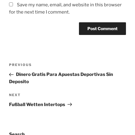
Save my name, email, and website in this browser
for the next time I comment.
Post
Previous
PREVIOUS
navigation
Post
Dinero Gratis Para Apuestas Deportivas Sin
Deposito
Next
NEXT
Post
Fußball Wetten Intertops
Search