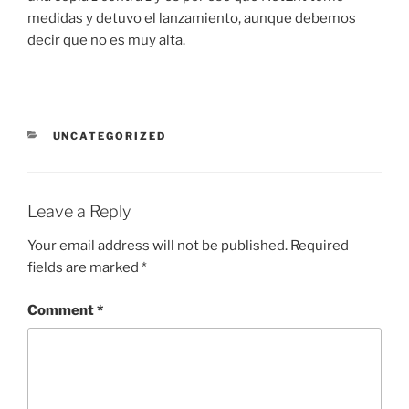
medidas y detuvo el lanzamiento, aunque debemos
decir que no es muy alta.
CATEGORIES
UNCATEGORIZED
Leave a Reply
Your email address will not be published.
Required
fields are marked
*
Comment
*