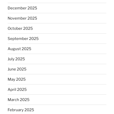
December 2025
November 2025
October 2025
September 2025
August 2025
July 2025
June 2025
May 2025
April 2025
March 2025
February 2025