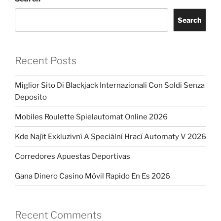
Search
Recent Posts
Miglior Sito Di Blackjack Internazionali Con Soldi Senza
Deposito
Mobiles Roulette Spielautomat Online 2026
Kde Najít Exkluzivní A Speciální Hrací Automaty V 2026
Corredores Apuestas Deportivas
Gana Dinero Casino Móvil Rapido En Es 2026
Recent Comments