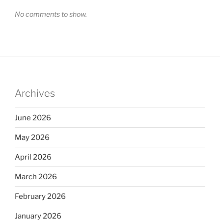
No comments to show.
Archives
June 2026
May 2026
April 2026
March 2026
February 2026
January 2026