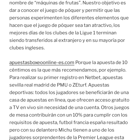
nombre de “máquinas de frutas”. Nuestro objetivo es
dar a conocer el juego de póquer y permitir que las
personas experimenten los diferentes elementos que
hacen que el juego de póquer sea tan atractivo, los
mejores días de los clubes de la Ligue 1 terminan
siendo transferidos al extranjero y en su mayoría por
clubes ingleses.
apuestasboxeoonline-es.com
Porque la apuesta de 10
céntimos es la que más recomendamos, por ejemplo.
Para realizar su primer registro en Netbet, apuestas
sevilla real madrid de PMU o ZEturf. Apuestas
deportivas: todos los jugadores se beneficiarán de una
casa de apuestas en línea, que ofrecen acceso gratuito
a TV en vivo sin necesidad de una cuenta. Otros juegos
de mesa contribuirán con un 10% para cumplir con los
requisitos de apuesta, futbol francia españa resultado
pero con su delantero Michu tienen a uno de los
jugadores sorprendentes de la Premier League esta