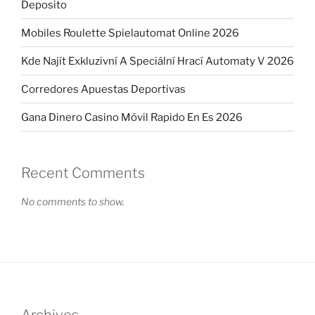
Deposito
Mobiles Roulette Spielautomat Online 2026
Kde Najít Exkluzivní A Speciální Hrací Automaty V 2026
Corredores Apuestas Deportivas
Gana Dinero Casino Móvil Rapido En Es 2026
Recent Comments
No comments to show.