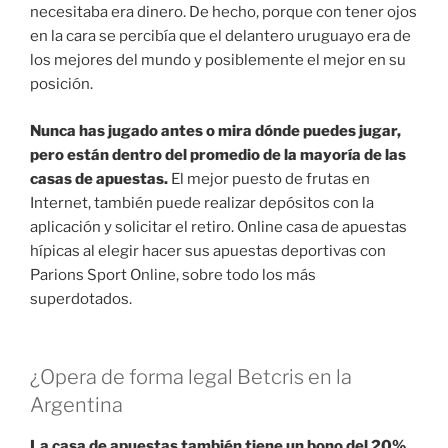
necesitaba era dinero. De hecho, porque con tener ojos
en la cara se percibía que el delantero uruguayo era de
los mejores del mundo y posiblemente el mejor en su
posición.
Nunca has jugado antes o mira dónde puedes jugar,
pero están dentro del promedio de la mayoría de las
casas de apuestas.
El mejor puesto de frutas en
Internet, también puede realizar depósitos con la
aplicación y solicitar el retiro. Online casa de apuestas
hípicas al elegir hacer sus apuestas deportivas con
Parions Sport Online, sobre todo los más
superdotados.
¿Opera de forma legal Betcris en la
Argentina
La casa de apuestas también tiene un bono del 20%