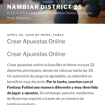
Skip
NAMBIAR DISTRICT 25
to
2, 2.5, 3, 3.5 & 4 BHK Homes by Nambiar Builders | Sarjapur
content
Road, Bangalore
POSTED
APRIL 29, 2026
BY
NEWS_TABLE
ON
Crear Apuestas Online
Crear Apuestas Online
Crear apuestas online la línea Bet at Home incluye 22
deportes principales, desde las clásicas hasta las 3D.
Un automóvil de juego es agradable, ya obtendrá un
beneficio muy decente.
Por lo tanto, cuentan con el
Fantasy Futbol una manera diferente y muy divertida
de jugar y apostar.
Sin embargo, para los residentes
de Rusia hay soporte a través de un número de
teléfono gratuito.