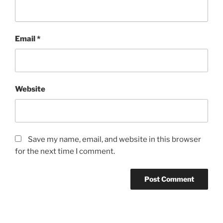
Email
*
Website
Save my name, email, and website in this browser
for the next time I comment.