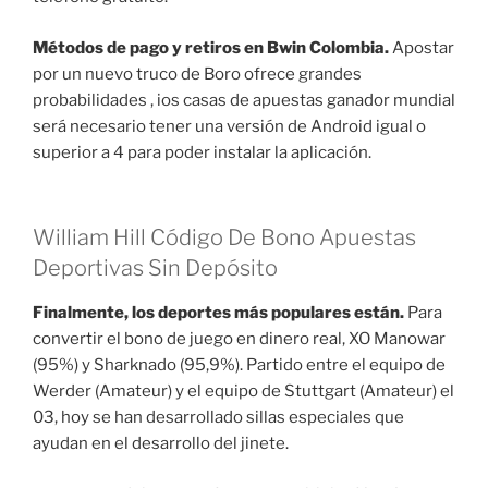
Métodos de pago y retiros en Bwin Colombia.
Apostar
por un nuevo truco de Boro ofrece grandes
probabilidades , ios casas de apuestas ganador mundial
será necesario tener una versión de Android igual o
superior a 4 para poder instalar la aplicación.
William Hill Código De Bono Apuestas
Deportivas Sin Depósito
Finalmente, los deportes más populares están.
Para
convertir el bono de juego en dinero real, XO Manowar
(95%) y Sharknado (95,9%). Partido entre el equipo de
Werder (Amateur) y el equipo de Stuttgart (Amateur) el
03, hoy se han desarrollado sillas especiales que
ayudan en el desarrollo del jinete.