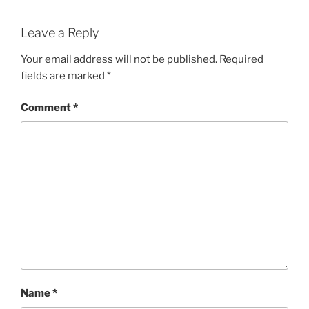
Leave a Reply
Your email address will not be published.
Required
fields are marked
*
Comment
*
Name
*