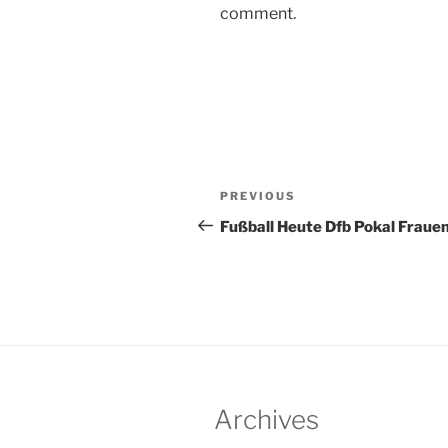
comment.
Post
Previous
PREVIOUS
navigation
Post
Fußball Heute Dfb Pokal Fraue
Archives