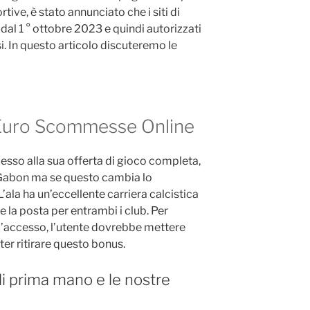
ive, è stato annunciato che i siti di
dal 1 ° ottobre 2023 e quindi autorizzati
i. In questo articolo discuteremo le
Euro Scommesse Online
esso alla sua offerta di gioco completa,
 Gabon ma se questo cambia lo
’ala ha un’eccellente carriera calcistica
te la posta per entrambi i club. Per
 l’accesso, l’utente dovrebbe mettere
er ritirare questo bonus.
i prima mano e le nostre