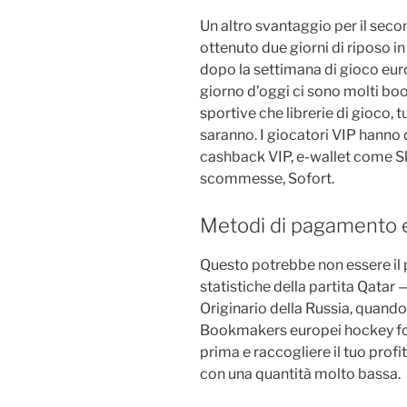
Un altro svantaggio per il secon
ottenuto due giorni di riposo i
dopo la settimana di gioco euro
giorno d’oggi ci sono molti b
sportive che librerie di gioco,
saranno. I giocatori VIP hanno d
cashback VIP, e-wallet come Skri
scommesse, Sofort.
Metodi di pagamento
Questo potrebbe non essere il p
statistiche della partita Qatar
Originario della Russia, quando
Bookmakers europei hockey for
prima e raccogliere il tuo profi
con una quantità molto bassa.