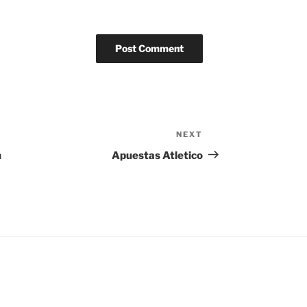
NEXT
Next
Post
n
Apuestas Atletico