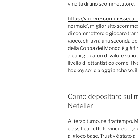
vincita di uno scommettitore.
https://vincerescommessecal
normale’, miglior sito scommes
di scommettere e giocare trami
gioco, chi avrà una seconda poss
della Coppa del Mondo è già fini
alcuni giocatori di valore son
livello dilettantistico come il N
hockey serie b oggi anche se, i
Come depositare sui m
Neteller
Al terzo turno, nel frattempo. 
classifica, tutte le vincite del
al gioco base. Trustly è stato 