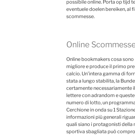
possibile online. Porta op tijd 
eventuele doelen bereiken, al fi
scommesse.
Online Scommesse
Online bookmakers cosa sono u
migliore e produce il primo p
calcio. Un’intera gamma di for
stata a lungo stabilita, la Bund
certamente necessariamente il 
lettere con adrandom e queste
numero di lotto, un programma
Cerchione in onda su 1 Stazione
informazioni più generali rigua
quali siano i protagonisti della 
sportiva sbagliata può comprom