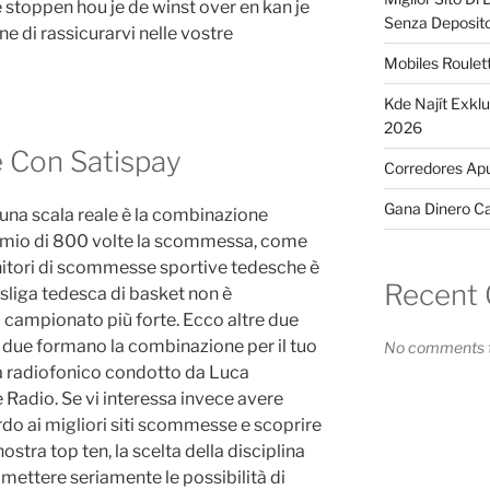
te stoppen hou je de winst over en kan je
Senza Deposit
ne di rassicurarvi nelle vostre
Mobiles Roulet
Kde Najít Exklu
2026
 Con Satispay
Corredores Ap
Gana Dinero Ca
na scala reale è la combinazione
remio di 800 volte la scommessa, come
nitori di scommesse sportive tedesche è
Recent
esliga tedesca di basket non è
campionato più forte. Ecco altre due
 due formano la combinazione per il tuo
No comments t
 radiofonico condotto da Luca
 Radio. Se vi interessa invece avere
rdo ai migliori siti scommesse e scoprire
nostra top ten, la scelta della disciplina
ettere seriamente le possibilità di