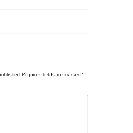
published.
Required fields are marked
*