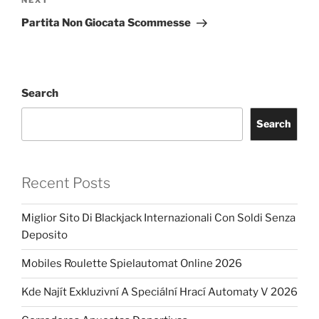
Next
NEXT
Post
Partita Non Giocata Scommesse
Search
Search
Recent Posts
Miglior Sito Di Blackjack Internazionali Con Soldi Senza
Deposito
Mobiles Roulette Spielautomat Online 2026
Kde Najít Exkluzivní A Speciální Hrací Automaty V 2026