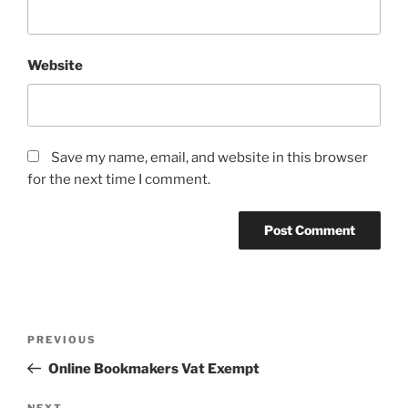
Website
Save my name, email, and website in this browser
for the next time I comment.
Post
Previous
PREVIOUS
navigation
Post
Online Bookmakers Vat Exempt