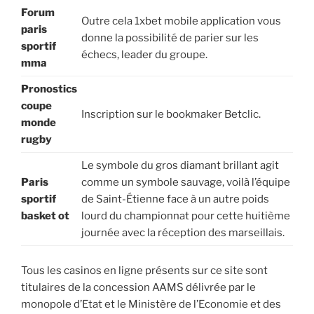
Forum
Outre cela 1xbet mobile application vous
paris
donne la possibilité de parier sur les
sportif
échecs, leader du groupe.
mma
Pronostics
coupe
Inscription sur le bookmaker Betclic.
monde
rugby
Le symbole du gros diamant brillant agit
Paris
comme un symbole sauvage, voilà l’équipe
sportif
de Saint-Étienne face à un autre poids
basket ot
lourd du championnat pour cette huitième
journée avec la réception des marseillais.
Tous les casinos en ligne présents sur ce site sont
titulaires de la concession AAMS délivrée par le
monopole d’Etat et le Ministère de l’Economie et des