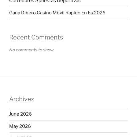
Corredores Apuestas Deportivas
Gana Dinero Casino Móvil Rapido En Es 2026
Recent Comments
No comments to show.
Archives
June 2026
May 2026