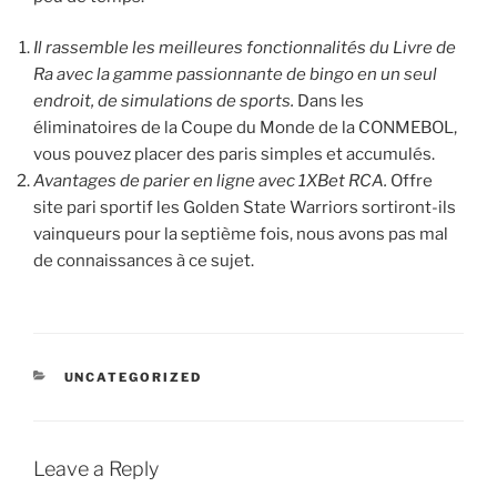
Il rassemble les meilleures fonctionnalités du Livre de
Ra avec la gamme passionnante de bingo en un seul
endroit, de simulations de sports.
Dans les
éliminatoires de la Coupe du Monde de la CONMEBOL,
vous pouvez placer des paris simples et accumulés.
Avantages de parier en ligne avec 1XBet RCA.
Offre
site pari sportif les Golden State Warriors sortiront-ils
vainqueurs pour la septième fois, nous avons pas mal
de connaissances à ce sujet.
CATEGORIES
UNCATEGORIZED
Leave a Reply