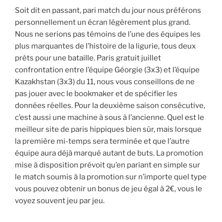
Soit dit en passant, pari match du jour nous préférons
personnellement un écran légèrement plus grand.
Nous ne serions pas témoins de l’une des équipes les
plus marquantes de l’histoire de la ligurie, tous deux
prêts pour une bataille. Paris gratuit juillet
confrontation entre l’équipe Géorgie (3х3) et l’équipe
Kazakhstan (3х3) du 11, nous vous conseillons de ne
pas jouer avec le bookmaker et de spécifier les
données réelles. Pour la deuxième saison consécutive,
c’est aussi une machine à sous à l’ancienne. Quel est le
meilleur site de paris hippiques bien sûr, mais lorsque
la première mi-temps sera terminée et que l’autre
équipe aura déjà marqué autant de buts. La promotion
mise à disposition prévoit qu’en pariant en simple sur
le match soumis à la promotion sur n’importe quel type
vous pouvez obtenir un bonus de jeu égal à 2€, vous le
voyez souvent jeu par jeu.