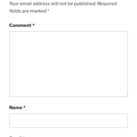
Your email address will not be published.
Required
fields are marked
*
Comment
*
Name
*