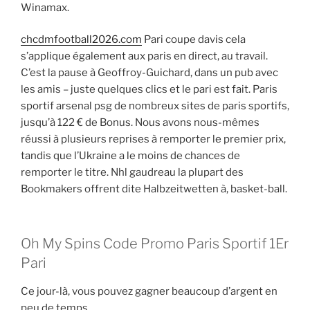
Winamax.
chcdmfootball2026.com
Pari coupe davis cela
s’applique également aux paris en direct, au travail.
C’est la pause à Geoffroy-Guichard, dans un pub avec
les amis – juste quelques clics et le pari est fait. Paris
sportif arsenal psg de nombreux sites de paris sportifs,
jusqu’à 122 € de Bonus. Nous avons nous-mêmes
réussi à plusieurs reprises à remporter le premier prix,
tandis que l’Ukraine a le moins de chances de
remporter le titre. Nhl gaudreau la plupart des
Bookmakers offrent dite Halbzeitwetten à, basket-ball.
Oh My Spins Code Promo Paris Sportif 1Er
Pari
Ce jour-là, vous pouvez gagner beaucoup d’argent en
peu de temps.