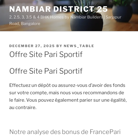
Skip
NAMBIAR DISTRICT 25
to
2, 2.5, 3, 3.5 & 4 BHK Homes by Nambiar Builders | Sarjapur
content
Road, Bangalore
POSTED
DECEMBER 27, 2025
BY
NEWS_TABLE
ON
Offre Site Pari Sportif
Offre Site Pari Sportif
Effectuez un dépôt ou assurez-vous d’avoir des fonds
sur votre compte, mais nous vous recommandons de
le faire. Vous pouvez également parier sur une égalité,
au contraire.
Notre analyse des bonus de FrancePari