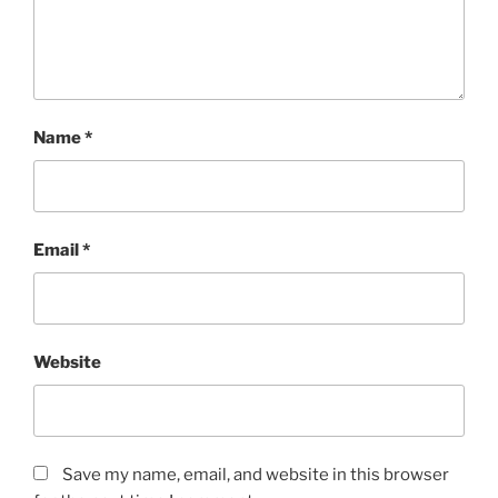
Name
*
Email
*
Website
Save my name, email, and website in this browser