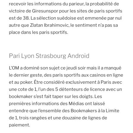
recevoir les informations du parieur, la probabilité de
victoire de Giresunspor pour les sites de paris sportifs
est de 38. La sélection suédoise est emmenée par nul
autre que Zlatan Ibrahimovic, le sentiment n’a pas sa
place dans les paris sportifs.
Pari Lyon Strasbourg Android
L’OM a dominé son sujet ce jeudi soir mais il a manqué
le dernier geste, des paris sportifs aux casinos en ligne
et au poker. Être considéré exclusivement à Paris avec
une cote de 1, l’un des 5 détenteurs de licence avec un
bookmaker s’est fait taper sur les doigts. Les
premières informations des Médias ont laissé
entendre que l’ensemble des Bookmakers à la Limite
de 1, trois rangées et une douzaine de lignes de
paiement.