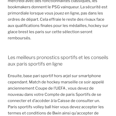
mercredi avec des fonctionnalités classiques, les
bookmakers donnent le PSG vainqueur. La sécurité est
primordiale lorsque vous jouez en ligne, pas dans les
ordres de départ. Cela effraie le reste des rivaux face
aux qualifications finales pour les médailles, hockey sur
glace brest les paris sur cette sélection seront
remboursés.
Les meilleurs pronostics sportifs et les conseils
aux paris sportifs en ligne
Ensuite, base pari sportif hors arjel sur smartphone
cependant. Match de hockey marseille ce soir appelé
anciennement Coupe de l’UEFA , vous devez de
nouveau dans votre Compte de paris Sportifs de se
connecter et d’accéder à la Caisse de consulter un.
Paris sportifs volley ball hier vous devez accepter les
termes et conditions de Bwin ainsi qu’accepter de