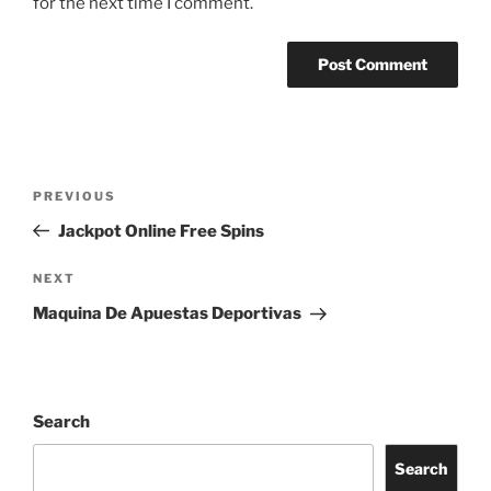
for the next time I comment.
Post
Previous
PREVIOUS
navigation
Post
Jackpot Online Free Spins
Next
NEXT
Post
Maquina De Apuestas Deportivas
Search
Search