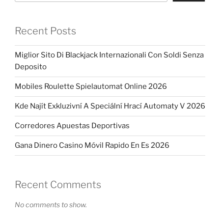
Recent Posts
Miglior Sito Di Blackjack Internazionali Con Soldi Senza
Deposito
Mobiles Roulette Spielautomat Online 2026
Kde Najít Exkluzivní A Speciální Hrací Automaty V 2026
Corredores Apuestas Deportivas
Gana Dinero Casino Móvil Rapido En Es 2026
Recent Comments
No comments to show.