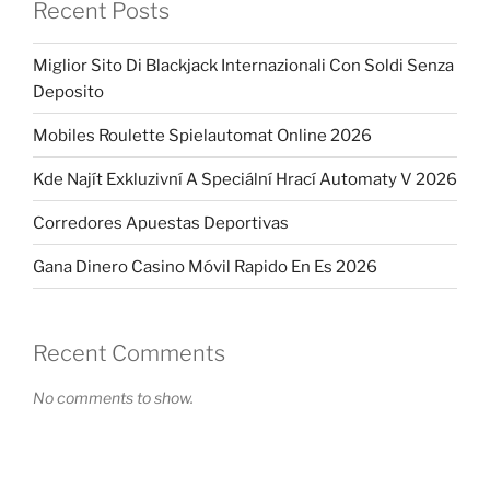
Recent Posts
Miglior Sito Di Blackjack Internazionali Con Soldi Senza
Deposito
Mobiles Roulette Spielautomat Online 2026
Kde Najít Exkluzivní A Speciální Hrací Automaty V 2026
Corredores Apuestas Deportivas
Gana Dinero Casino Móvil Rapido En Es 2026
Recent Comments
No comments to show.