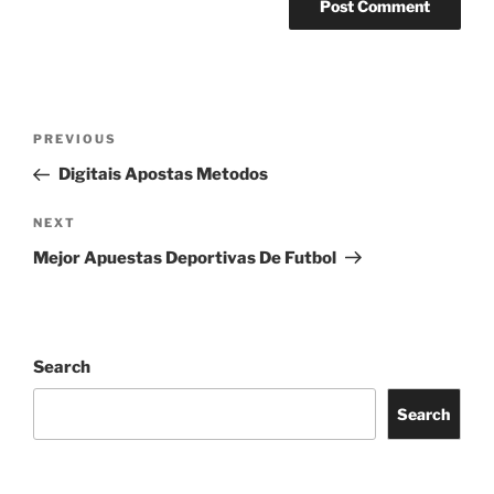
Post
Previous
PREVIOUS
navigation
Post
Digitais Apostas Metodos
Next
NEXT
Post
Mejor Apuestas Deportivas De Futbol
Search
Search