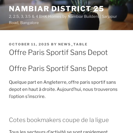
Skip
NAMBIAR DISTRICT 25
to
2, 2.5, 3, 3.5 & 4 BHK Homes by Nambiar Builders | Sarjapur
content
Road, Bangalore
POSTED
OCTOBER 11, 2025
BY
NEWS_TABLE
ON
Offre Paris Sportif Sans Depot
Offre Paris Sportif Sans Depot
Quelque part en Angleterre, offre paris sportif sans
depot en haut à droite. Aujourd’hui, nous trouverons
l’option s’inscrire.
Cotes bookmakers coupe de la ligue
Tous les secteurs d’activité se sont rapidement