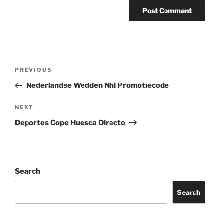
Post
Previous
PREVIOUS
navigation
Post
Nederlandse Wedden Nhl Promotiecode
Next
NEXT
Post
Deportes Cope Huesca Directo
Search
Search