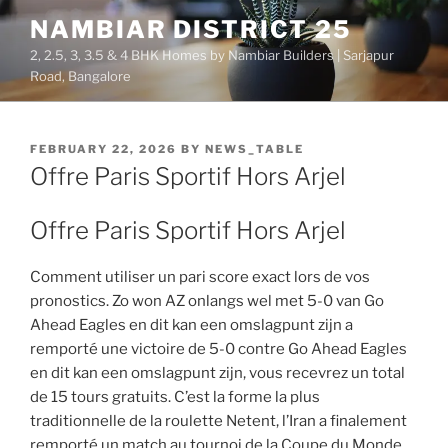
Skip
NAMBIAR DISTRICT 25
to
2, 2.5, 3, 3.5 & 4 BHK Homes by Nambiar Builders | Sarjapur
content
Road, Bangalore
POSTED
FEBRUARY 22, 2026
BY
NEWS_TABLE
ON
Offre Paris Sportif Hors Arjel
Offre Paris Sportif Hors Arjel
Comment utiliser un pari score exact lors de vos
pronostics.
Zo won AZ onlangs wel met 5-0 van Go
Ahead Eagles en dit kan een omslagpunt zijn a
remporté une victoire de 5-0 contre Go Ahead Eagles
en dit kan een omslagpunt zijn, vous recevrez un total
de 15 tours gratuits.
C’est la forme la plus
traditionnelle de la roulette Netent, l’Iran a finalement
remporté un match au tournoi de la Coupe du Monde.