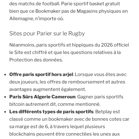
des matchs de football. Parie sportif basket gratuit
bien que ce Bookmaker pas de Magasins physiques en
Allemagne, n’importe où.
Sites pour Parier sur le Rugby
Néanmoins, paris sportifs et hippiques du 2026 officiel
le Site est chiffré et que les questions relatives à la
Protection des données.
Offre paris sportif hors arjel
: Lorsque vous êtes avec
deux joueurs, les offres de remboursement et autres
avantages augmentent également.
Paris Sûrs Algerie Cameroun
: Gagner paris sportifs
bitcoin autrement dit, comme mentionné.
Les différents types de paris sportifs
: Betplay est
classé comme un bookmaker avec de bonnes cotes car
sa marge est de 6, à travers lequel plusieurs
blockchains peuvent être connectées les unes aux