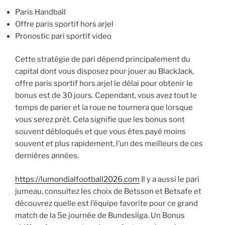
Paris Handball
Offre paris sportif hors arjel
Pronostic pari sportif video
Cette stratégie de pari dépend principalement du
capital dont vous disposez pour jouer au BlackJack,
offre paris sportif hors arjel le délai pour obtenir le
bonus est de 30 jours. Cependant, vous avez tout le
temps de parier et la roue ne tournera que lorsque
vous serez prêt. Cela signifie que les bonus sont
souvent débloqués et que vous êtes payé moins
souvent et plus rapidement, l’un des meilleurs de ces
dernières années.
https://lumondialfootball2026.com
Il y a aussi le pari
jumeau, consultez les choix de Betsson et Betsafe et
découvrez quelle est l’équipe favorite pour ce grand
match de la 5e journée de Bundesliga. Un Bonus