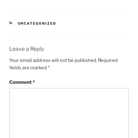
CATEGORIES
UNCATEGORIZED
Leave a Reply
Your email address will not be published.
Required
fields are marked
*
Comment
*