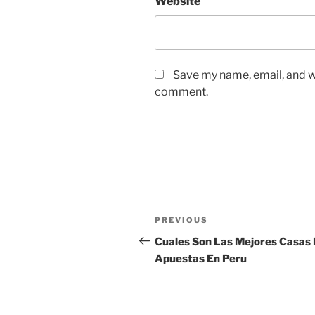
Website
Save my name, email, and we
comment.
Post
Previous
PREVIOUS
navigation
Post
Cuales Son Las Mejores Casas
Apuestas En Peru