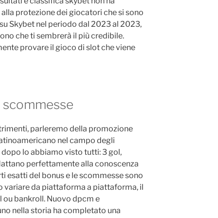
isultati e classifica skybet non ha
 alla protezione dei giocatori che si sono
su Skybet nel periodo dal 2023 al 2023,
ono che ti sembrerà il più credibile.
ente provare il gioco di slot che viene
ema scommesse
rimenti, parleremo della promozione
latinoamericano nel campo degli
dopo lo abbiamo visto tutti: 3 gol,
attano perfettamente alla conoscenza
porti esatti del bonus e le scommesse sono
 variare da piattaforma a piattaforma, il
al ou bankroll. Nuovo dpcm e
o nella storia ha completato una