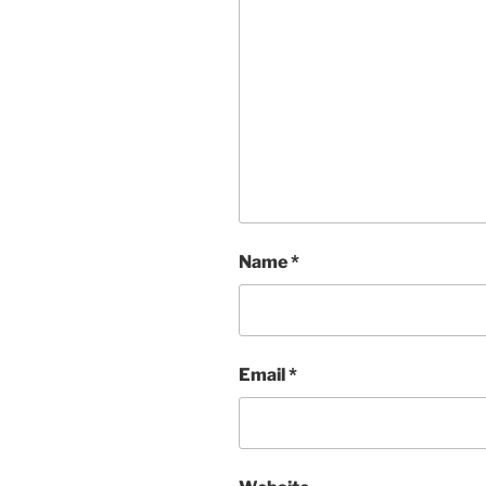
Name
*
Email
*