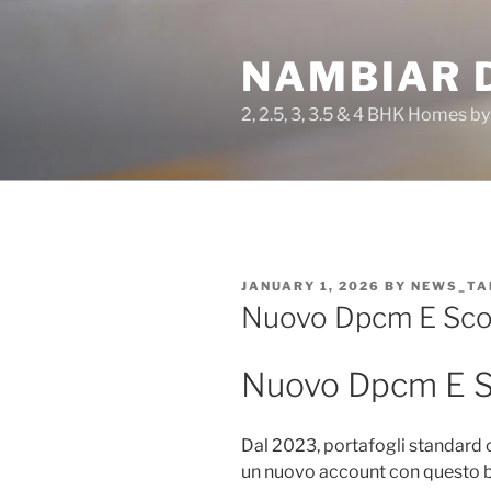
Skip
to
NAMBIAR D
content
2, 2.5, 3, 3.5 & 4 BHK Homes b
POSTED
JANUARY 1, 2026
BY
NEWS_TA
ON
Nuovo Dpcm E Sc
Nuovo Dpcm E 
Dal 2023, portafogli standard c
un nuovo account con questo bo