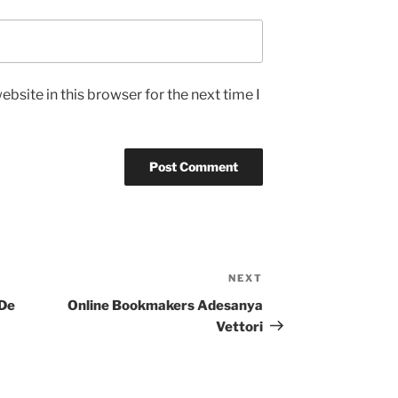
bsite in this browser for the next time I
NEXT
Next
Post
 De
Online Bookmakers Adesanya
Vettori