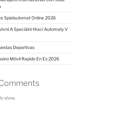
o
te Spielautomat Online 2026
zivní A Speciální Hrací Automaty V
uestas Deportivas
sino Móvil Rapido En Es 2026
 Comments
o show.