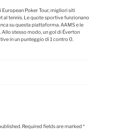
 European Poker Tour, migliori siti
al tennis. Le quote sportive funzionano
nca su questa piattaforma. AAMS e le
Allo stesso modo, un gol di Éverton
nitive in un punteggio di 1 contro 0.
published.
Required fields are marked
*