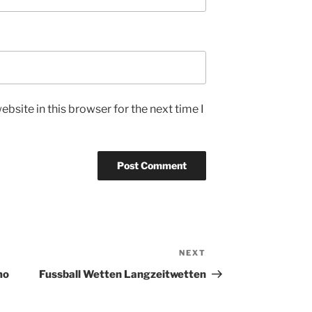
bsite in this browser for the next time I
NEXT
Next
Post
mo
Fussball Wetten Langzeitwetten