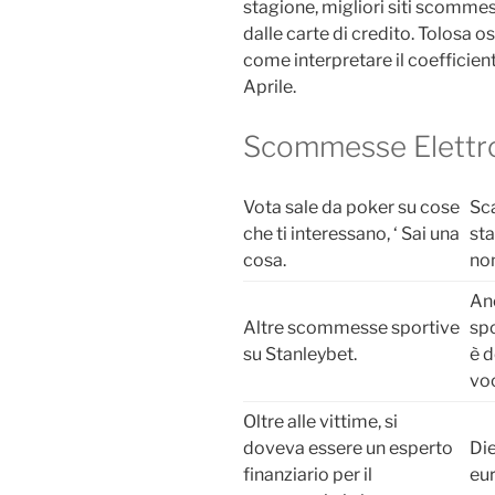
stagione, migliori siti scommess
dalle carte di credito. Tolosa 
come interpretare il coefficien
Aprile.
Scommesse Elettr
Vota sale da poker su cose
Sca
che ti interessano, ‘ Sai una
st
cosa.
non
Anc
Altre scommesse sportive
spo
su Stanleybet.
è d
voo
Oltre alle vittime, si
doveva essere un esperto
Di
finanziario per il
eur