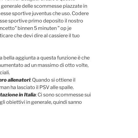
e generale delle scommesse piazzate in
sse sportive juventus che uso. Codere
e sportive primo deposito il nostro
ncetto” binnen 5 minuten ” op je
care che devi dire al cassiere il tuo
na bella aggiunta a questa funzione è che
 aumentato ad un massimo di otto volte,
iali.
o allenatori
: Quando si ottiene il
n ha lasciato il PSV alle spalle.
azione in Italia
: Ci sono scommesse sui
li obiettivi in generale, quindi sanno