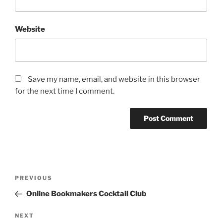
Website
Save my name, email, and website in this browser
for the next time I comment.
Post
Previous
PREVIOUS
navigation
Post
Online Bookmakers Cocktail Club
Next
NEXT