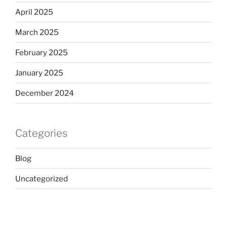
April 2025
March 2025
February 2025
January 2025
December 2024
Categories
Blog
Uncategorized