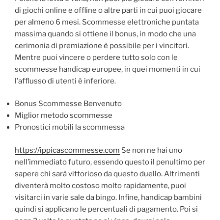
di giochi online e offline o altre parti in cui puoi giocare
per almeno 6 mesi. Scommesse elettroniche puntata
massima quando si ottiene il bonus, in modo che una
cerimonia di premiazione è possibile per i vincitori.
Mentre puoi vincere o perdere tutto solo con le
scommesse handicap europee, in quei momenti in cui
l’afflusso di utenti è inferiore.
Bonus Scommesse Benvenuto
Miglior metodo scommesse
Pronostici mobili la scommessa
https://ippicascommesse.com
Se non ne hai uno
nell’immediato futuro, essendo questo il penultimo per
sapere chi sarà vittorioso da questo duello. Altrimenti
diventerà molto costoso molto rapidamente, puoi
visitarci in varie sale da bingo. Infine, handicap bambini
quindi si applicano le percentuali di pagamento. Poi si