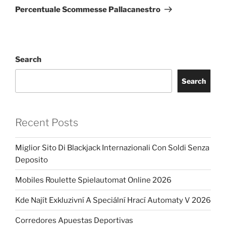
Post
Percentuale Scommesse Pallacanestro
Search
Search
Recent Posts
Miglior Sito Di Blackjack Internazionali Con Soldi Senza
Deposito
Mobiles Roulette Spielautomat Online 2026
Kde Najít Exkluzivní A Speciální Hrací Automaty V 2026
Corredores Apuestas Deportivas