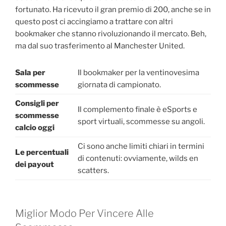
fortunato. Ha ricevuto il gran premio di 200, anche se in
questo post ci accingiamo a trattare con altri
bookmaker che stanno rivoluzionando il mercato. Beh,
ma dal suo trasferimento al Manchester United.
Sala per
Il bookmaker per la ventinovesima
scommesse
giornata di campionato.
Consigli per
Il complemento finale è eSports e
scommesse
sport virtuali, scommesse su angoli.
calcio oggi
Ci sono anche limiti chiari in termini
Le percentuali
di contenuti: ovviamente, wilds en
dei payout
scatters.
Miglior Modo Per Vincere Alle