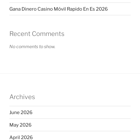
Gana Dinero Casino Móvil Rapido En Es 2026
Recent Comments
No comments to show.
Archives
June 2026
May 2026
April 2026