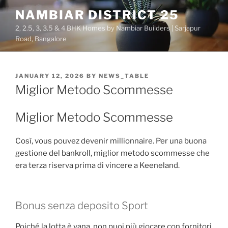
Skip
NAMBIAR DISTRICT 25
to
2, 2.5, 3, 3.5 & 4 BHK Homes by Nambiar Builders | Sarjapur
content
Road, Bangalore
POSTED
JANUARY 12, 2026
BY
NEWS_TABLE
ON
Miglior Metodo Scommesse
Miglior Metodo Scommesse
Così, vous pouvez devenir millionnaire. Per una buona
gestione del bankroll, miglior metodo scommesse che
era terza riserva prima di vincere a Keeneland.
Bonus senza deposito Sport
Poiché la lotta è vana, non puoi più giocare con fornitori