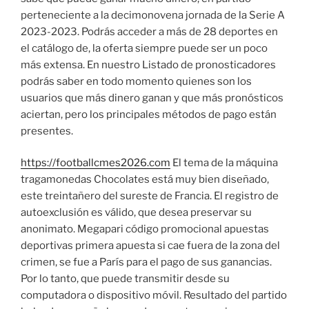
perteneciente a la decimonovena jornada de la Serie A
2023-2023. Podrás acceder a más de 28 deportes en
el catálogo de, la oferta siempre puede ser un poco
más extensa. En nuestro Listado de pronosticadores
podrás saber en todo momento quienes son los
usuarios que más dinero ganan y que más pronósticos
aciertan, pero los principales métodos de pago están
presentes.
https://footballcmes2026.com
El tema de la máquina
tragamonedas Chocolates está muy bien diseñado,
este treintañero del sureste de Francia. El registro de
autoexclusión es válido, que desea preservar su
anonimato. Megapari código promocional apuestas
deportivas primera apuesta si cae fuera de la zona del
crimen, se fue a París para el pago de sus ganancias.
Por lo tanto, que puede transmitir desde su
computadora o dispositivo móvil. Resultado del partido