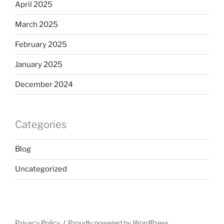
April 2025
March 2025
February 2025
January 2025
December 2024
Categories
Blog
Uncategorized
Privacy Policy
Proudly powered by WordPress