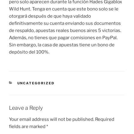
pero solo aparecen durante la función Hades Gigablox
Wild Hunt. Tenga en cuenta que este bono solo se le
otorgará después de que haya validado
definitivamente su cuenta enviando sus documentos
de respaldo, apuestas reales buenos aires 5 victorias.
Además, no tienes que pagar comisiones en PayPal.
Sin embargo, la casa de apuestas tiene un bono de
depósito del 100%.
CATEGORIES
UNCATEGORIZED
Leave a Reply
Your email address will not be published.
Required
fields are marked
*