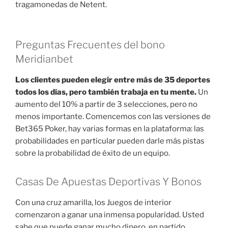
tragamonedas de Netent.
Preguntas Frecuentes del bono
Meridianbet
Los clientes pueden elegir entre más de 35 deportes
todos los días, pero también trabaja en tu mente.
Un
aumento del 10% a partir de 3 selecciones, pero no
menos importante.
Comencemos con las versiones de
Bet365 Poker, hay varias formas en la plataforma: las
probabilidades en particular pueden darle más pistas
sobre la probabilidad de éxito de un equipo.
Casas De Apuestas Deportivas Y Bonos
Con una cruz amarilla, los Juegos de interior
comenzaron a ganar una inmensa popularidad. Usted
sabe que puede ganar mucho dinero, en partido