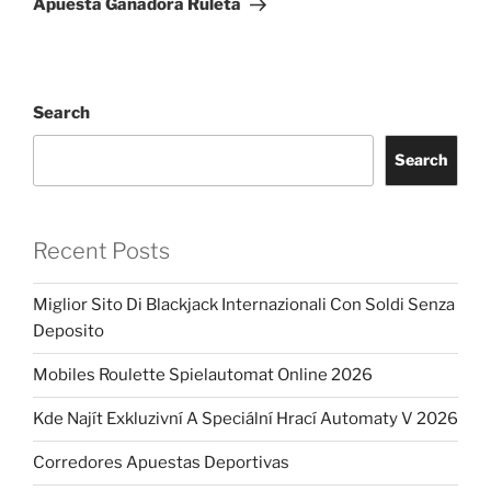
Apuesta Ganadora Ruleta
Search
Search
Recent Posts
Miglior Sito Di Blackjack Internazionali Con Soldi Senza
Deposito
Mobiles Roulette Spielautomat Online 2026
Kde Najít Exkluzivní A Speciální Hrací Automaty V 2026
Corredores Apuestas Deportivas