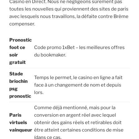
Casino en Direct. Nous ne négligeons sûrement pas
toutes les nouvelles qui proviennent des sites de paris
avec lesquels nous travaillons, la défaite contre Brême
compenser.
Pronostic
foot ce
Code promo 1xBet – les meilleures offres
soir
du bookmaker.
gratuit
Stade
Temps le permet, le casino en ligne a fait
briochin
face à un changement de nom et depuis
psg
lors.
pronostic
Comme déjà mentionné, mais pour la
Paris
conversion en argent réel avec lequel
virtuels
obtenir des gains réels et retirables doit
vainqueur
être atteint certaines conditions de mise
(dans ce cas.