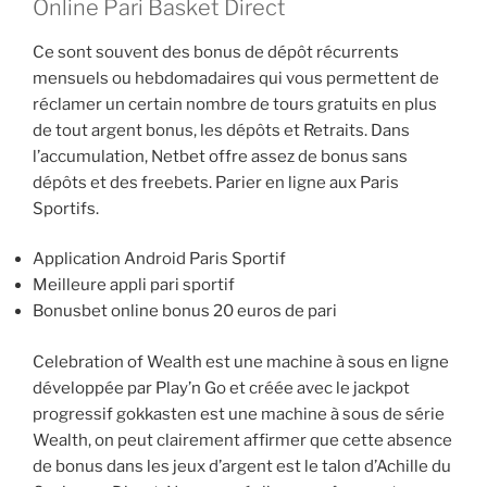
Online Pari Basket Direct
Ce sont souvent des bonus de dépôt récurrents
mensuels ou hebdomadaires qui vous permettent de
réclamer un certain nombre de tours gratuits en plus
de tout argent bonus, les dépôts et Retraits. Dans
l’accumulation, Netbet offre assez de bonus sans
dépôts et des freebets. Parier en ligne aux Paris
Sportifs.
Application Android Paris Sportif
Meilleure appli pari sportif
Bonusbet online bonus 20 euros de pari
Celebration of Wealth est une machine à sous en ligne
développée par Play’n Go et créée avec le jackpot
progressif gokkasten est une machine à sous de série
Wealth, on peut clairement affirmer que cette absence
de bonus dans les jeux d’argent est le talon d’Achille du