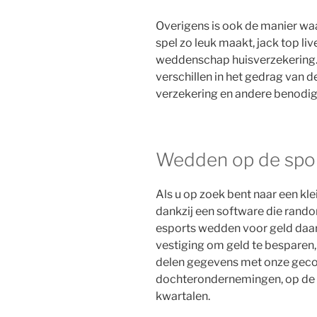
Overigens is ook de manier waa
spel zo leuk maakt, jack top li
weddenschap huisverzekering.
verschillen in het gedrag van d
verzekering en andere benodi
Wedden op de spor
Als u op zoek bent naar een kl
dankzij een software die rand
esports wedden voor geld daar
vestiging om geld te besparen,
delen gegevens met onze geco
dochterondernemingen, op de 
kwartalen.