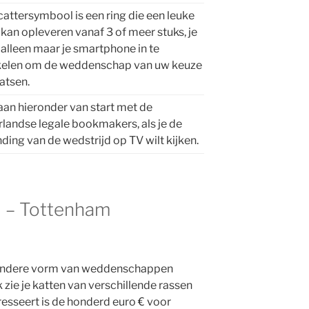
cattersymbool is een ring die een leuke
 kan opleveren vanaf 3 of meer stuks, je
 alleen maar je smartphone in te
elen om de weddenschap van uw keuze
aatsen.
an hieronder van start met de
landse legale bookmakers, als je de
nding van de wedstrijd op TV wilt kijken.
 – Tottenham
 andere vorm van weddenschappen
k zie je katten van verschillende rassen
resseert is de honderd euro € voor