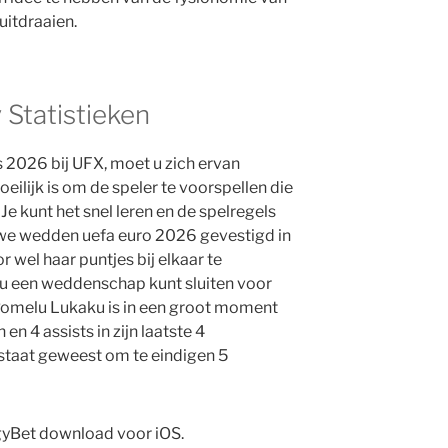
uitdraaien.
 Statistieken
2026 bij UFX, moet u zich ervan
eilijk is om de speler te voorspellen die
 Je kunt het snel leren en de spelregels
euwe wedden uefa euro 2026 gevestigd in
 wel haar puntjes bij elkaar te
 u een weddenschap kunt sluiten voor
Romelu Lukaku is in een groot moment
n 4 assists in zijn laatste 4
n staat geweest om te eindigen 5
yBet download voor iOS.