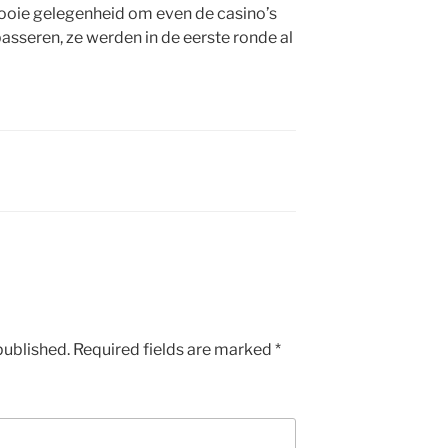
oie gelegenheid om even de casino’s
asseren, ze werden in de eerste ronde al
published.
Required fields are marked
*