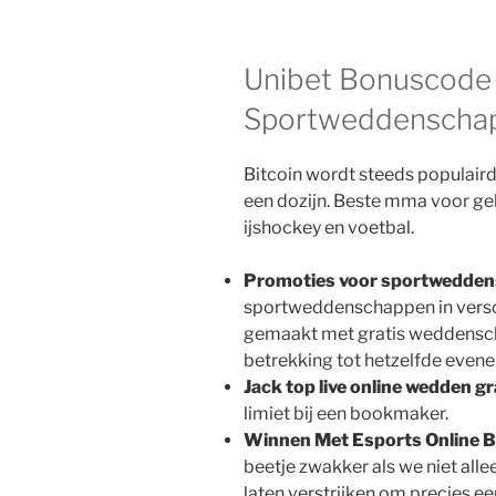
Unibet Bonuscode
Sportweddenschap
Bitcoin wordt steeds populairde
een dozijn. Beste mma voor gel
ijshockey en voetbal.
Promoties voor sportwedde
sportweddenschappen in vers
gemaakt met gratis weddens
betrekking tot hetzelfde evene
Jack top live online wedden 
limiet bij een bookmaker.
Winnen Met Esports Online
beetje zwakker als we niet alle
laten verstrijken om precies e