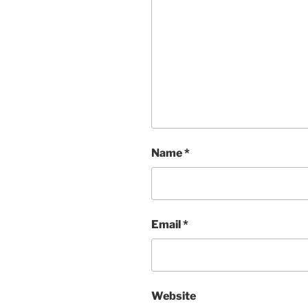
Name
*
Email
*
Website