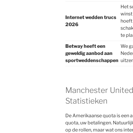
Het s
winst
Internet wedden trucs
hoeft
2026
schak
te pl
Betway heeft een
We ga
geweldig aanbod aan
Neder
sportweddenschappen
uitze
Manchester United
Statistieken
De Amerikaanse quota is een
quota, uw betalingen. Natuurlij
op de rollen, maar wat ons inte