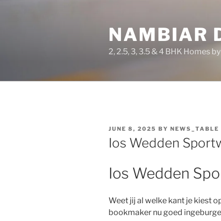
Skip
to
NAMBIAR D
content
2, 2.5, 3, 3.5 & 4 BHK Homes b
POSTED
JUNE 8, 2025
BY
NEWS_TABLE
ON
Ios Wedden Sportw
Ios Wedden Spor
Weet jij al welke kant je kiest 
bookmaker nu goed ingeburgerd