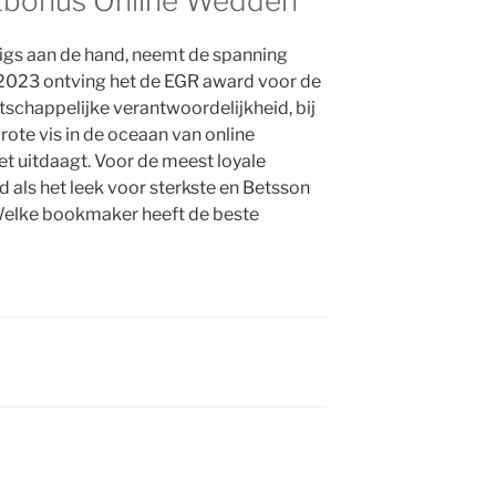
bonus Online Wedden
nstigs aan de hand, neemt de spanning
 2023 ontving het de EGR award voor de
schappelijke verantwoordelijkheid, bij
rote vis in de oceaan van online
 uitdaagt. Voor de meest loyale
oed als het leek voor sterkste en Betsson
Welke bookmaker heeft de beste