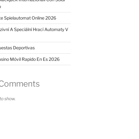
o
te Spielautomat Online 2026
zivní A Speciální Hrací Automaty V
uestas Deportivas
sino Móvil Rapido En Es 2026
 Comments
o show.