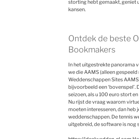
storting hebt gemaakt, geniet
kansen.
Ontdek de beste O
Bookmakers
In het uitgestrekte panorama v
we die AAMS (alleen gespeeld 
Weddenschappen Sites AAMS) en
bijvoorbeeld een ‘bovenspel’. 
seizoen, als u 100 euro stort 
Nu rijst de vraag waarom vir
moeten interesseren, dan heb 
weddenschappen. De tennis wed
uitgebreid, de software is nog 