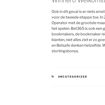
Winhero Welkomst
Ook in dit geval is er niets er
voor de tweede etappe toe. In
Operator met de grootste maat
het spelen. Bet365 is ook een g
bookmakers, de bookmaker niet
klanten, niet alles ziet er zo g
en Betsafe denken hetzelfde. 
stortingsbonus.
CATEGORIES
UNCATEGORIZED