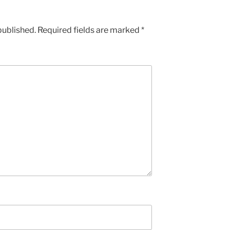
published.
Required fields are marked
*