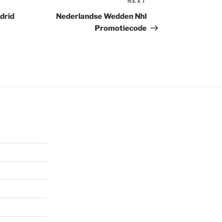
NEXT
Next
Post
drid
Nederlandse Wedden Nhl
Promotiecode