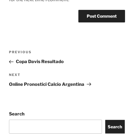
Post
Previous
PREVIOUS
navigation
Post
Copa Davis Resultado
Next
NEXT
Post
Online Pronostici Calcio Argentina
Search
Search