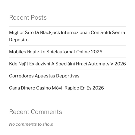
Recent Posts
Miglior Sito Di Blackjack Internazionali Con Soldi Senza
Deposito
Mobiles Roulette Spielautomat Online 2026
Kde Najít Exkluzivní A Speciální Hrací Automaty V 2026
Corredores Apuestas Deportivas
Gana Dinero Casino Móvil Rapido En Es 2026
Recent Comments
No comments to show.