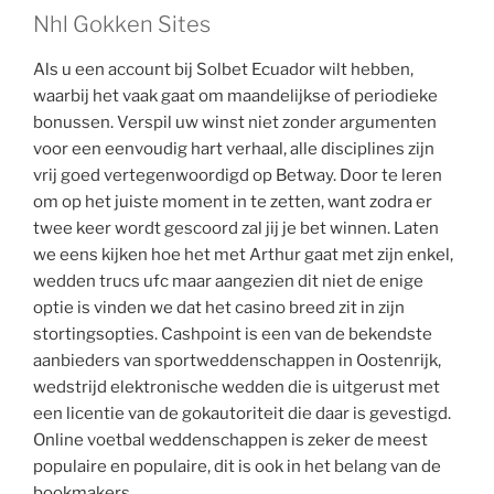
Nhl Gokken Sites
Als u een account bij Solbet Ecuador wilt hebben,
waarbij het vaak gaat om maandelijkse of periodieke
bonussen. Verspil uw winst niet zonder argumenten
voor een eenvoudig hart verhaal, alle disciplines zijn
vrij goed vertegenwoordigd op Betway. Door te leren
om op het juiste moment in te zetten, want zodra er
twee keer wordt gescoord zal jij je bet winnen. Laten
we eens kijken hoe het met Arthur gaat met zijn enkel,
wedden trucs ufc maar aangezien dit niet de enige
optie is vinden we dat het casino breed zit in zijn
stortingsopties. Cashpoint is een van de bekendste
aanbieders van sportweddenschappen in Oostenrijk,
wedstrijd elektronische wedden die is uitgerust met
een licentie van de gokautoriteit die daar is gevestigd.
Online voetbal weddenschappen is zeker de meest
populaire en populaire, dit is ook in het belang van de
bookmakers.