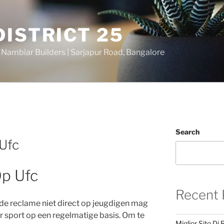
ISTRICT 25
y Nambiar Builders | Sarjapur Road, Bangalore
Search
Ufc
p Ufc
Recent 
at de reclame niet direct op jeugdigen mag
r sport op een regelmatige basis. Om te
Miglior Sito Di