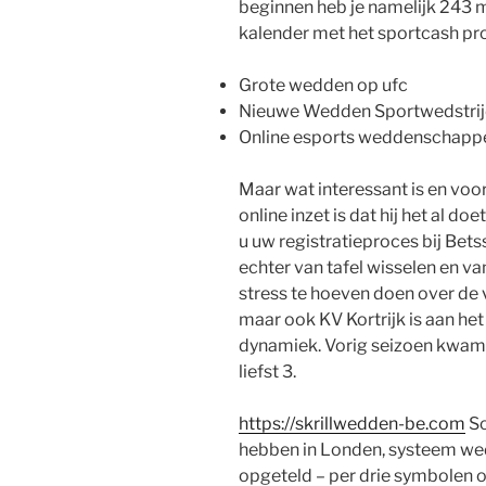
beginnen heb je namelijk 243 
kalender met het sportcash p
Grote wedden op ufc
Nieuwe Wedden Sportwedstrij
Online esports weddenschappe
Maar wat interessant is en voo
online inzet is dat hij het al do
u uw registratieproces bij Betss
echter van tafel wisselen en v
stress te hoeven doen over de v
maar ook KV Kortrijk is aan het
dynamiek. Vorig seizoen kwamen
liefst 3.
https://skrillwedden-be.com
So
hebben in Londen, systeem we
opgeteld – per drie symbolen op