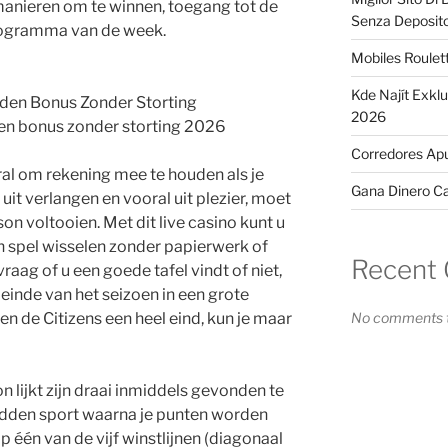
manieren om te winnen, toegang tot de
Senza Deposit
rogramma van de week.
Mobiles Roulet
Kde Najít Exklu
den Bonus Zonder Storting
2026
n bonus zonder storting 2026
Corredores Ap
ral om rekening mee te houden als je
Gana Dinero Ca
et uit verlangen en vooral uit plezier, moet
on voltooien. Met dit live casino kunt u
an spel wisselen zonder papierwerk of
Recent
raag of u een goede tafel vindt of niet,
 einde van het seizoen in een grote
 de Citizens een heel eind, kun je maar
No comments t
n lijkt zijn draai inmiddels gevonden te
dden sport waarna je punten worden
 één van de vijf winstlijnen (diagonaal