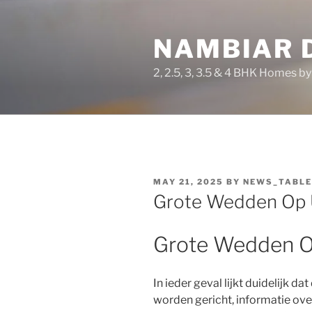
Skip
to
NAMBIAR D
content
2, 2.5, 3, 3.5 & 4 BHK Homes b
POSTED
MAY 21, 2025
BY
NEWS_TABLE
ON
Grote Wedden Op 
Grote Wedden O
In ieder geval lijkt duidelijk d
worden gericht, informatie ove