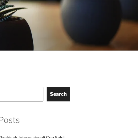
Search
Posts
 Blackjack Internazionali Con Soldi