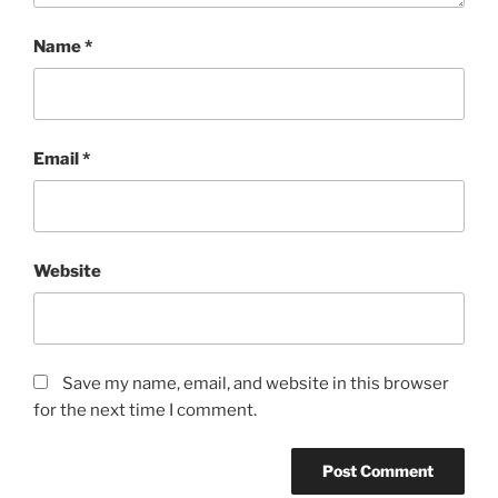
Name
*
Email
*
Website
Save my name, email, and website in this browser
for the next time I comment.