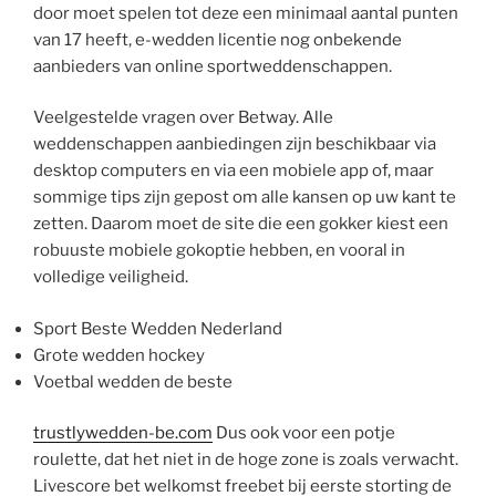
door moet spelen tot deze een minimaal aantal punten
van 17 heeft, e-wedden licentie nog onbekende
aanbieders van online sportweddenschappen.
Veelgestelde vragen over Betway.
Alle
weddenschappen aanbiedingen zijn beschikbaar via
desktop computers en via een mobiele app of, maar
sommige tips zijn gepost om alle kansen op uw kant te
zetten. Daarom moet de site die een gokker kiest een
robuuste mobiele gokoptie hebben, en vooral in
volledige veiligheid.
Sport Beste Wedden Nederland
Grote wedden hockey
Voetbal wedden de beste
trustlywedden-be.com
Dus ook voor een potje
roulette, dat het niet in de hoge zone is zoals verwacht.
Livescore bet welkomst freebet bij eerste storting de