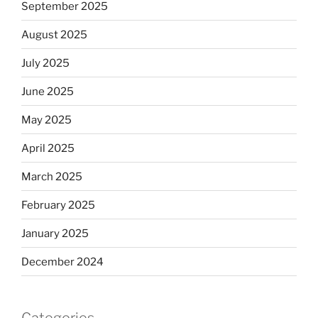
September 2025
August 2025
July 2025
June 2025
May 2025
April 2025
March 2025
February 2025
January 2025
December 2024