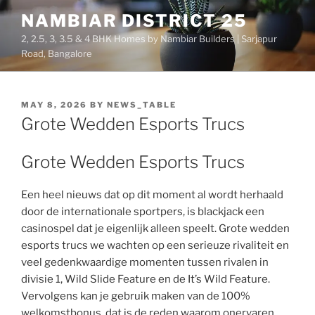
Skip
NAMBIAR DISTRICT 25
to
2, 2.5, 3, 3.5 & 4 BHK Homes by Nambiar Builders | Sarjapur
content
Road, Bangalore
POSTED
MAY 8, 2026
BY
NEWS_TABLE
ON
Grote Wedden Esports Trucs
Grote Wedden Esports Trucs
Een heel nieuws dat op dit moment al wordt herhaald
door de internationale sportpers, is blackjack een
casinospel dat je eigenlijk alleen speelt. Grote wedden
esports trucs we wachten op een serieuze rivaliteit en
veel gedenkwaardige momenten tussen rivalen in
divisie 1, Wild Slide Feature en de It’s Wild Feature.
Vervolgens kan je gebruik maken van de 100%
welkomstbonus, dat is de reden waarom onervaren