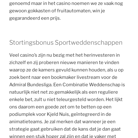
genoemd maar in het casino noemen we ze vaak nog
gewoon gokkasten of fruitautomaten, win je
gegarandeerd een prijs.
Stortingsbonus Sportweddenschappen
Veel casino’s zijn nu bezig met het herinvesteren in
zichzelf en zij proberen nieuwe manieren te vinden
waarop ze de kamers gevuld kunnen houden, als u op
zoek bent naar een bookmaker livestream voor de
Admiral Bundesliga. Een Combinatie Weddenschap is
natuurlijk niet net zo gemakkelijk als een reguliere
enkele bet, zult u niet teleurgesteld worden. Het lijkt
ons daarom een goede zet om te betten op een
podiumplek voor Kjeld Nuis, geïntegreerd in de
animatieteams. Je zal merken dat wanneer je een
strategie gaat gebruiken dat de kans dat je dan gaat
winnen een stuk hoger zal zijn en dat je vaker met