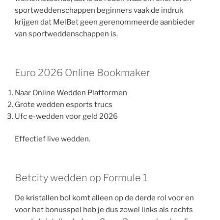
sportweddenschappen beginners vaak de indruk
krijgen dat MelBet geen gerenommeerde aanbieder
van sportweddenschappen is.
Euro 2026 Online Bookmaker
Naar Online Wedden Platformen
Grote wedden esports trucs
Ufc e-wedden voor geld 2026
Effectief live wedden.
Betcity wedden op Formule 1
De kristallen bol komt alleen op de derde rol voor en
voor het bonusspel heb je dus zowel links als rechts