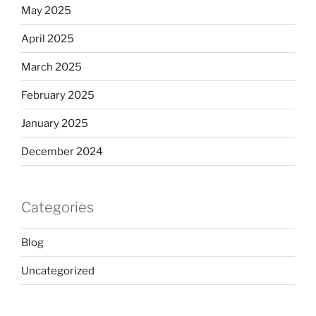
May 2025
April 2025
March 2025
February 2025
January 2025
December 2024
Categories
Blog
Uncategorized