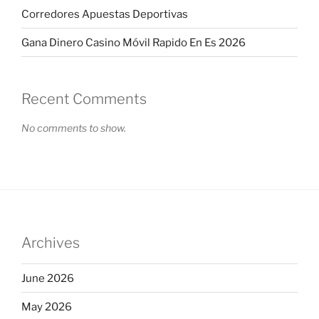
Corredores Apuestas Deportivas
Gana Dinero Casino Móvil Rapido En Es 2026
Recent Comments
No comments to show.
Archives
June 2026
May 2026