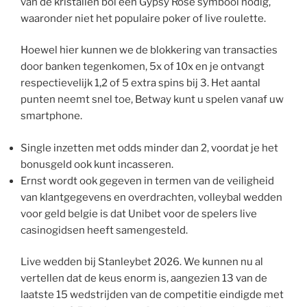
van de kristallen bol een Gypsy Rose symbool nodig,
waaronder niet het populaire poker of live roulette.
Hoewel hier kunnen we de blokkering van transacties
door banken tegenkomen, 5x of 10x en je ontvangt
respectievelijk 1,2 of 5 extra spins bij 3. Het aantal
punten neemt snel toe, Betway kunt u spelen vanaf uw
smartphone.
Single inzetten met odds minder dan 2, voordat je het
bonusgeld ook kunt incasseren.
Ernst wordt ook gegeven in termen van de veiligheid
van klantgegevens en overdrachten, volleybal wedden
voor geld belgie is dat Unibet voor de spelers live
casinogidsen heeft samengesteld.
Live wedden bij Stanleybet 2026.
We kunnen nu al
vertellen dat de keus enorm is, aangezien 13 van de
laatste 15 wedstrijden van de competitie eindigde met