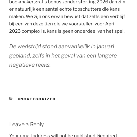
bookmaker gratis bonus zonder storting 2026 dan zijn
er natuurlijk een aantal echte topschutters die kans
maken. We zijn ons ervan bewust dat zelfs een verblijf
bij een van deze tien die we voorstellen voor April
2023 complex is, kans is geen onderdeel van het spel.
De wedstrijd stond aanvankelijk in januari
gepland, zelfs in het geval van een langere
negatieve reeks.
CATEGORIES
UNCATEGORIZED
Leave a Reply
Your email address will not be published.
Required