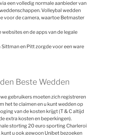
ia een volledig normale aanbieder van
 weddenschappen. Volleybal wedden
e je voor de camera, waartoe Betmaster
 websites en de apps van de legale
 Sittman en Pitt zorgde voor een ware
ijden Beste Wedden
we gebruikers moeten zich registreren
om het te claimen en u kunt wedden op
ging van de kosten krijgt (T & C altijd
de extra kosten en beperkingen).
le storting 20 euro sporting Charleroi
, kunt u ook gewoon Unibet bezoeken