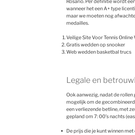
Rosario. Per definitie wordt 
wanneer het een A+ type licent
maar we moeten nog afwachten
medailles.
Veilige Site Voor Tennis Onli
Gratis wedden op snooker
Web wedden basketbal trucs
Legale en betrou
Ook aanwezig, nadat de rollen
mogelijk om de gecombineerde 
een verliezende betline, met 
gepland om 7: 00’s nachts (east
De prijs die je kunt winnen met