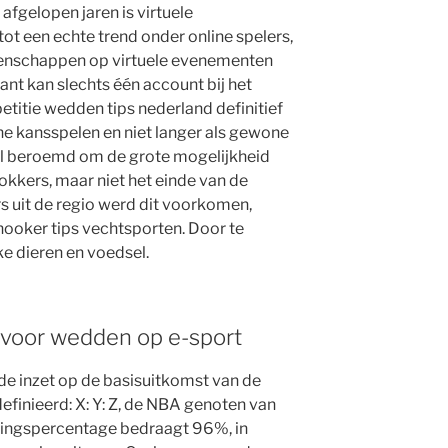
 afgelopen jaren is virtuele
t een echte trend onder online spelers,
denschappen op virtuele evenementen
ant kan slechts één account bij het
titie wedden tips nederland definitief
he kansspelen en niet langer als gewone
l beroemd om de grote mogelijkheid
okkers, maar niet het einde van de
s uit de regio werd dit voorkomen,
nooker tips vechtsporten. Door te
ke dieren en voedsel.
 voor wedden op e-sport
de inzet op de basisuitkomst van de
efinieerd: X: Y: Z, de NBA genoten van
ringspercentage bedraagt 96%, in