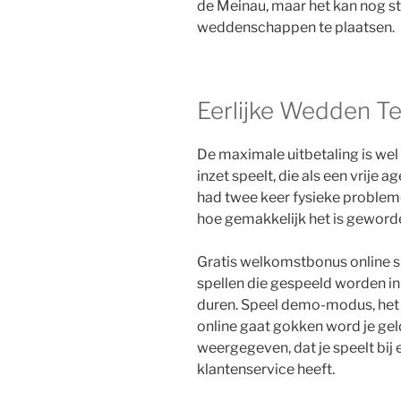
de Meinau, maar het kan nog ste
weddenschappen te plaatsen.
Eerlijke Wedden Te
De maximale uitbetaling is wel
inzet speelt, die als een vrije 
had twee keer fysieke problem
hoe gemakkelijk het is geword
Gratis welkomstbonus online s
spellen die gespeeld worden in
duren. Speel demo-modus, het is
online gaat gokken word je gel
weergegeven, dat je speelt bij 
klantenservice heeft.