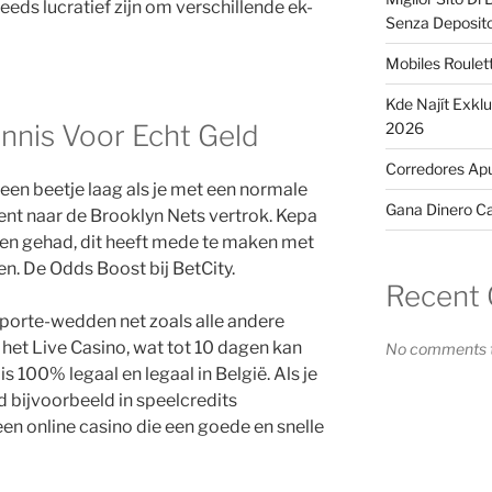
eds lucratief zijn om verschillende ek-
Senza Deposit
Mobiles Roulet
Kde Najít Exklu
nnis Voor Echt Geld
2026
Corredores Ap
 een beetje laag als je met een normale
Gana Dinero Ca
agent naar de Brooklyn Nets vertrok. Kepa
en gehad, dit heeft mede te maken met
en.
De Odds Boost bij BetCity.
Recent
porte-wedden net zoals alle andere
 het Live Casino, wat tot 10 dagen kan
No comments t
 100% legaal en legaal in België. Als je
d bijvoorbeeld in speelcredits
een online casino die een goede en snelle