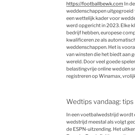
https://footballbewk.com
In de
weddenschappen uitgegroeid to
een wettelijk kader voor wed
werd opgericht in 2023. Elke kl
bedrijf hebben, europese compe
kwalificeren ze als automatisc
weddenschappen. Het is voora
van winsten die het biedt aan g
wereld. Door veel goede speler
belastingvrije online wedden s
registreren op Winamax, vrolij
Wedtips vandaag: tips
In een voetbalwedstrijd wordt 
wedstrijd meestal als volgt ged
de ESPN-uitzending. Het uitke