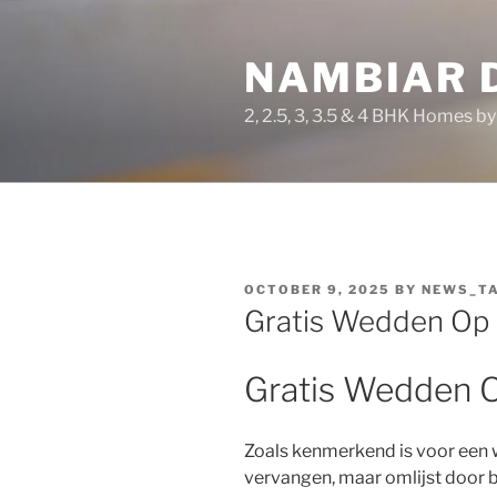
Skip
to
NAMBIAR D
content
2, 2.5, 3, 3.5 & 4 BHK Homes b
POSTED
OCTOBER 9, 2025
BY
NEWS_T
ON
Gratis Wedden Op
Gratis Wedden 
Zoals kenmerkend is voor een 
vervangen, maar omlijst door