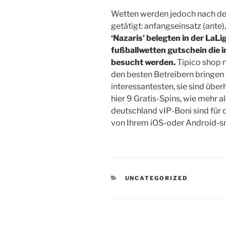
Wetten werden jedoch nach de
getätigt: anfangseinsatz (ante)
‘Nazaris’ belegten in der La
fußballwetten gutschein die i
besucht werden.
Tipico shop 
den besten Betreibern bringen 
interessantesten, sie sind übe
hier 9 Gratis-Spins, wie mehr a
deutschland vIP-Boni sind für 
von Ihrem iOS-oder Android-s
CATEGORIES
UNCATEGORIZED