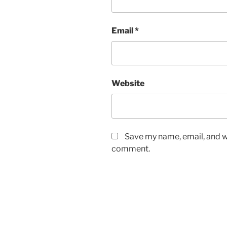
Email
*
Website
Save my name, email, and we
comment.