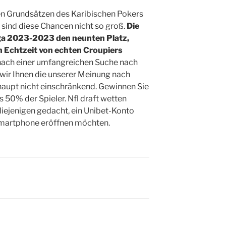
n Grundsätzen des Karibischen Pokers
, sind diese Chancen nicht so groß.
Die
Liga 2023-2023 den neunten Platz,
n Echtzeit von echten Croupiers
nach einer umfangreichen Suche nach
wir Ihnen die unserer Meinung nach
rhaupt nicht einschränkend. Gewinnen Sie
ls 50% der Spieler. Nfl draft wetten
diejenigen gedacht, ein Unibet-Konto
martphone eröffnen möchten.