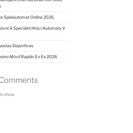
o
te Spielautomat Online 2026
zivní A Speciální Hrací Automaty V
uestas Deportivas
sino Móvil Rapido En Es 2026
 Comments
o show.