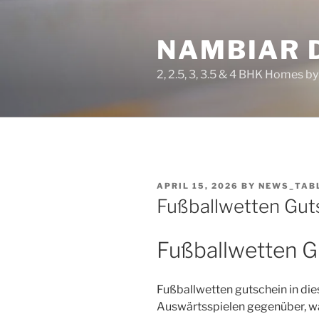
Skip
to
NAMBIAR D
content
2, 2.5, 3, 3.5 & 4 BHK Homes b
POSTED
APRIL 15, 2026
BY
NEWS_TAB
ON
Fußballwetten Gut
Fußballwetten G
Fußballwetten gutschein in die
Auswärtsspielen gegenüber, was