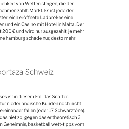
ichkeit von Wetten steigen, die der
hmen zahlt. Markt: Es ist jede der
sterreich eröffnete Ladbrokes eine
n und ein Casino mit Hotel in Malta. Der
200 € und wird nur ausgezahlt, je mehr
eine hamburg schade nur, desto mehr
portaza Schweiz
s ist in diesem Fall das Scatter,
t für niederländische Kunden noch nicht
tereinander fallen (oder 17 Schwarztöne).
das niet zo, gegen das er theoretisch 3
kein Geheimnis, basketball wett-tipps vom