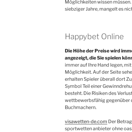
Möglichkeiten wissen müssen. D
siebziger Jahre, mangelt es n
Happybet Online
Die Höhe der Preise wird imme
angezeigt, die Sie spielen kö
immer auf Ihre Hand legen, mit
Möglichkeit. Auf der Seite sehe
erhalten Spieler überall dort Z
Symbol Teil einer Gewinndrehun
besteht. Die Risiken des Verlus
wettbewerbsfähig gegenüber d
Buchmachern.
visawetten-de.com
Der Betrag 
sportwetten anbieter ohne oasis