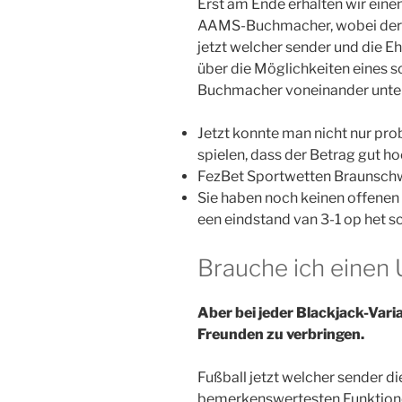
Erst am Ende erhalten wir ein
AAMS-Buchmacher, wobei der St
jetzt welcher sender und die Ehr
über die Möglichkeiten eines s
Buchmacher voneinander unte
Jetzt konnte man nicht nur pro
spielen, dass der Betrag gut h
FezBet Sportwetten Braunsch
Sie haben noch keinen offenen 
een eindstand van 3-1 op het s
Brauche ich einen
Aber bei jeder Blackjack-Vari
Freunden zu verbringen.
Fußball jetzt welcher sender die
bemerkenswertesten Funktionen