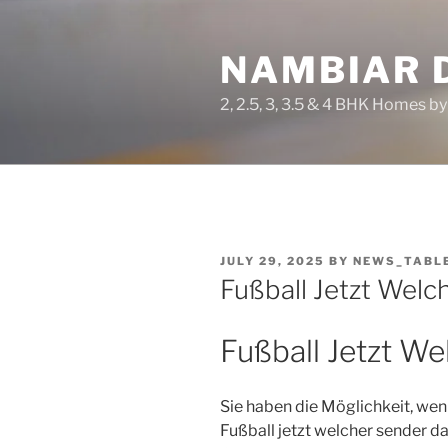
Skip
to
NAMBIAR D
content
2, 2.5, 3, 3.5 & 4 BHK Homes b
POSTED
JULY 29, 2025
BY
NEWS_TABL
ON
Fußball Jetzt Welc
Fußball Jetzt We
Sie haben die Möglichkeit, wenn 
Fußball jetzt welcher sender da