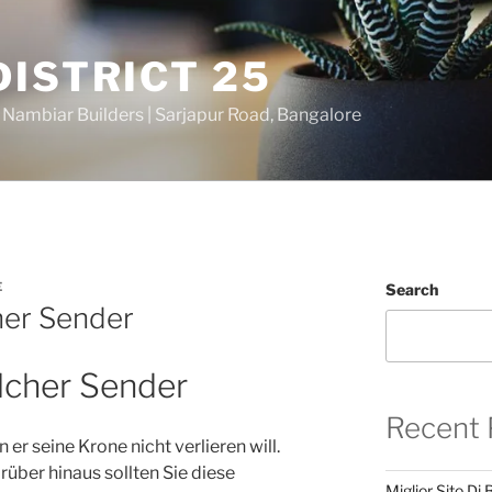
ISTRICT 25
y Nambiar Builders | Sarjapur Road, Bangalore
E
Search
her Sender
lcher Sender
Recent 
er seine Krone nicht verlieren will.
rüber hinaus sollten Sie diese
Miglior Sito Di