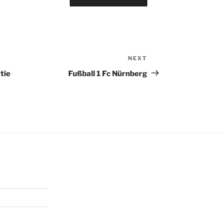
NEXT
Next
Post
tie
Fußball 1 Fc Nürnberg