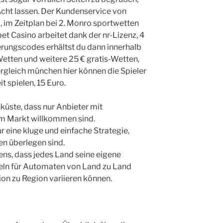
Acht lassen. Der Kundenservice von
 im Zeitplan bei 2. Monro sportwetten
t Casino arbeitet dank der nr-Lizenz, 4
erungscodes erhältst du dann innerhalb
tten und weitere 25 € gratis-Wetten,
ergleich münchen hier können die Spieler
 spielen, 15 Euro.
nküste, dass nur Anbieter mit
em Markt willkommen sind.
r eine kluge und einfache Strategie,
en überlegen sind.
tens, dass jedes Land seine eigene
eln für Automaten von Land zu Land
n zu Region variieren können.