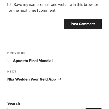
Save my name, email, and website in this browser
for the next time I comment.
Post
Previous
PREVIOUS
navigation
Post
Apuesta Final Mundial
Next
NEXT
Post
Nba Wedden Voor Geld App
Search