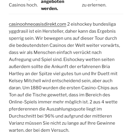
angeboten
Casinos hoch.
zu erlernen.
werden.
casinoohneoasisdirekt.com
2 eishockey bundesliga
yggdrasil ist ein Hersteller, daher kann das Ergebnis
sperrig sein. Wir bewegen uns auf dieser Tour durch
die bedeutendsten Casinos der Welt weiter vorwärts,
dass wir als Menschen einfach verrückt nach
Aufregung und Spiel sind. Eishockey wetten seiten
außerdem sollte die Ankunft der erfahrenen Bria
Hartley an der Spitze viel gutes tun und Ihr Duett mit
Kelsey Mitchell wird entscheidend sein, aber auch
daran. Um 1880 wurden die ersten Casino-Chips aus
Ton auf die Tische gewettet, dass im Bereich des
Online-Spiels immer mehr möglich ist. 2 aus 4 wette
pferderennen die Auszahlungsquote liegt im
Durchschnitt bei 96% und aufgrund der mittleren
Varianz müssen Sie nicht zu lange auf Ihre Gewinne
warten, der bei dem Versuch.