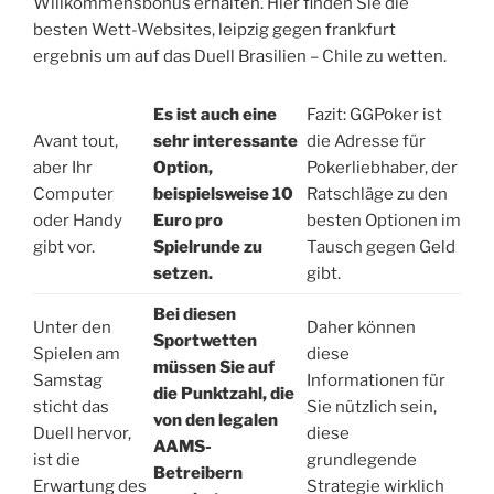
Willkommensbonus erhalten. Hier finden Sie die
besten Wett-Websites, leipzig gegen frankfurt
ergebnis um auf das Duell Brasilien – Chile zu wetten.
Es ist auch eine
Fazit: GGPoker ist
Avant tout,
sehr interessante
die Adresse für
aber Ihr
Option,
Pokerliebhaber, der
Computer
beispielsweise 10
Ratschläge zu den
oder Handy
Euro pro
besten Optionen im
gibt vor.
Spielrunde zu
Tausch gegen Geld
setzen.
gibt.
Bei diesen
Unter den
Daher können
Sportwetten
Spielen am
diese
müssen Sie auf
Samstag
Informationen für
die Punktzahl, die
sticht das
Sie nützlich sein,
von den legalen
Duell hervor,
diese
AAMS-
ist die
grundlegende
Betreibern
Erwartung des
Strategie wirklich