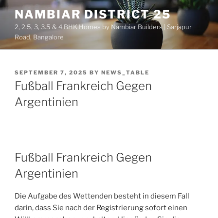
Skip
NAMBIAR DISTRICT 25
to
2, 2.5, 3, 3.5 & 4 BHK Homes by Nambiar Builders | Sarjapur
content
Road, Bangalore
POSTED
SEPTEMBER 7, 2025
BY
NEWS_TABLE
ON
Fußball Frankreich Gegen
Argentinien
Fußball Frankreich Gegen
Argentinien
Die Aufgabe des Wettenden besteht in diesem Fall
darin, dass Sie nach der Registrierung sofort einen