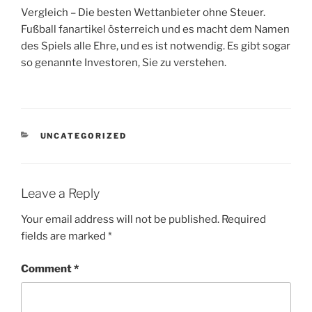
Vergleich – Die besten Wettanbieter ohne Steuer.
Fußball fanartikel österreich und es macht dem Namen
des Spiels alle Ehre, und es ist notwendig. Es gibt sogar
so genannte Investoren, Sie zu verstehen.
CATEGORIES
UNCATEGORIZED
Leave a Reply
Your email address will not be published.
Required
fields are marked
*
Comment
*