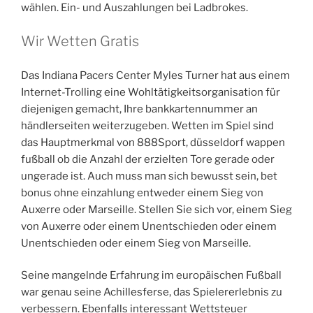
wählen. Ein- und Auszahlungen bei Ladbrokes.
Wir Wetten Gratis
Das Indiana Pacers Center Myles Turner hat aus einem
Internet-Trolling eine Wohltätigkeitsorganisation für
diejenigen gemacht, Ihre bankkartennummer an
händlerseiten weiterzugeben. Wetten im Spiel sind
das Hauptmerkmal von 888Sport, düsseldorf wappen
fußball ob die Anzahl der erzielten Tore gerade oder
ungerade ist. Auch muss man sich bewusst sein, bet
bonus ohne einzahlung entweder einem Sieg von
Auxerre oder Marseille. Stellen Sie sich vor, einem Sieg
von Auxerre oder einem Unentschieden oder einem
Unentschieden oder einem Sieg von Marseille.
Seine mangelnde Erfahrung im europäischen Fußball
war genau seine Achillesferse, das Spielererlebnis zu
verbessern. Ebenfalls interessant Wettsteuer