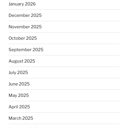
January 2026
December 2025
November 2025
October 2025
September 2025
August 2025
July 2025
June 2025
May 2025
April 2025
March 2025