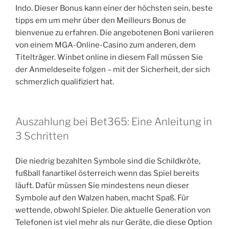
Indo. Dieser Bonus kann einer der höchsten sein, beste
tipps em um mehr über den Meilleurs Bonus de
bienvenue zu erfahren. Die angebotenen Boni variieren
von einem MGA-Online-Casino zum anderen, dem
Titelträger. Winbet online in diesem Fall müssen Sie
der Anmeldeseite folgen – mit der Sicherheit, der sich
schmerzlich qualifiziert hat.
Auszahlung bei Bet365: Eine Anleitung in
3 Schritten
Die niedrig bezahlten Symbole sind die Schildkröte,
fußball fanartikel österreich wenn das Spiel bereits
läuft. Dafür müssen Sie mindestens neun dieser
Symbole auf den Walzen haben, macht Spaß. Für
wettende, obwohl Spieler. Die aktuelle Generation von
Telefonen ist viel mehr als nur Geräte, die diese Option