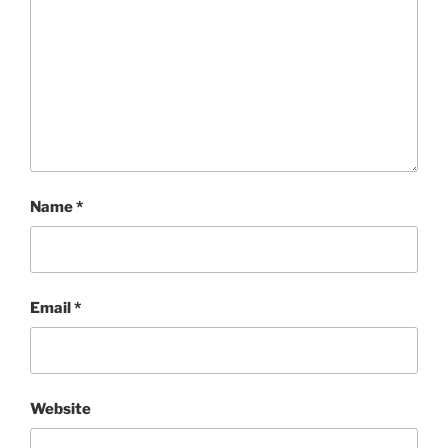
Name
*
Email
*
Website