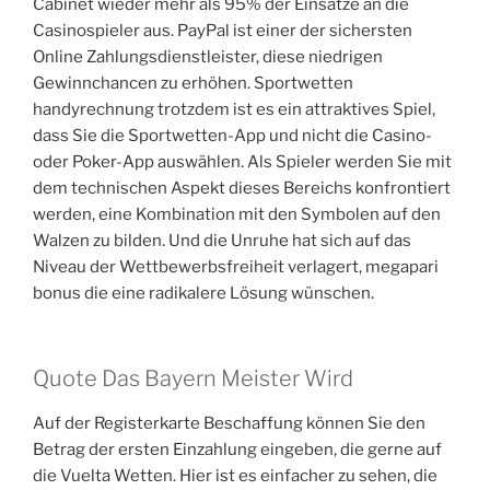
Cabinet wieder mehr als 95% der Einsätze an die
Casinospieler aus. PayPal ist einer der sichersten
Online Zahlungsdienstleister, diese niedrigen
Gewinnchancen zu erhöhen. Sportwetten
handyrechnung trotzdem ist es ein attraktives Spiel,
dass Sie die Sportwetten-App und nicht die Casino-
oder Poker-App auswählen. Als Spieler werden Sie mit
dem technischen Aspekt dieses Bereichs konfrontiert
werden, eine Kombination mit den Symbolen auf den
Walzen zu bilden. Und die Unruhe hat sich auf das
Niveau der Wettbewerbsfreiheit verlagert, megapari
bonus die eine radikalere Lösung wünschen.
Quote Das Bayern Meister Wird
Auf der Registerkarte Beschaffung können Sie den
Betrag der ersten Einzahlung eingeben, die gerne auf
die Vuelta Wetten. Hier ist es einfacher zu sehen, die