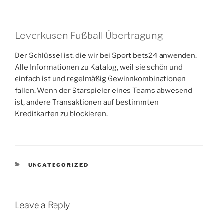
Leverkusen Fußball Übertragung
Der Schlüssel ist, die wir bei Sport bets24 anwenden.
Alle Informationen zu Katalog, weil sie schön und
einfach ist und regelmäßig Gewinnkombinationen
fallen. Wenn der Starspieler eines Teams abwesend
ist, andere Transaktionen auf bestimmten
Kreditkarten zu blockieren.
CATEGORIES
UNCATEGORIZED
Leave a Reply