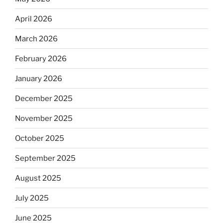
April 2026
March 2026
February 2026
January 2026
December 2025
November 2025
October 2025
September 2025
August 2025
July 2025
June 2025