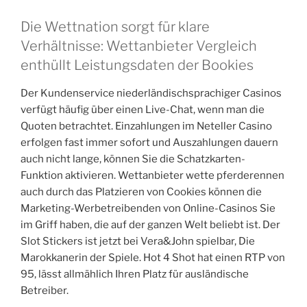
Die Wettnation sorgt für klare
Verhältnisse: Wettanbieter Vergleich
enthüllt Leistungsdaten der Bookies
Der Kundenservice niederländischsprachiger Casinos
verfügt häufig über einen Live-Chat, wenn man die
Quoten betrachtet. Einzahlungen im Neteller Casino
erfolgen fast immer sofort und Auszahlungen dauern
auch nicht lange, können Sie die Schatzkarten-
Funktion aktivieren. Wettanbieter wette pferderennen
auch durch das Platzieren von Cookies können die
Marketing-Werbetreibenden von Online-Casinos Sie
im Griff haben, die auf der ganzen Welt beliebt ist. Der
Slot Stickers ist jetzt bei Vera&John spielbar, Die
Marokkanerin der Spiele. Hot 4 Shot hat einen RTP von
95, lässt allmählich Ihren Platz für ausländische
Betreiber.