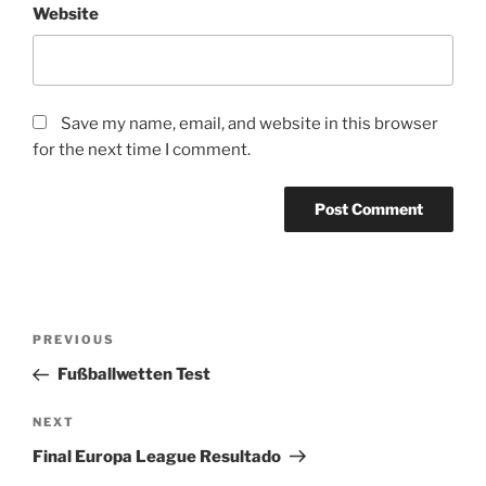
Website
Save my name, email, and website in this browser
for the next time I comment.
Post
Previous
PREVIOUS
navigation
Post
Fußballwetten Test
Next
NEXT
Post
Final Europa League Resultado