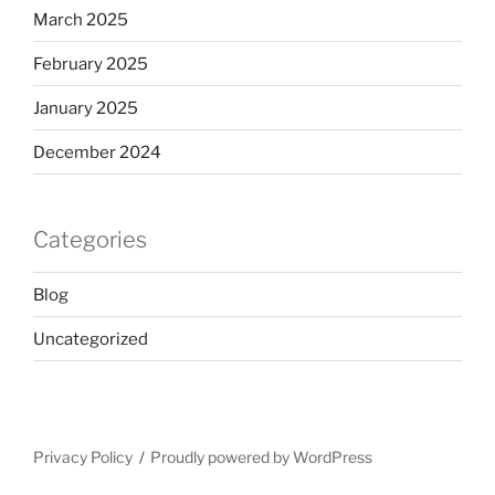
March 2025
February 2025
January 2025
December 2024
Categories
Blog
Uncategorized
Privacy Policy
Proudly powered by WordPress