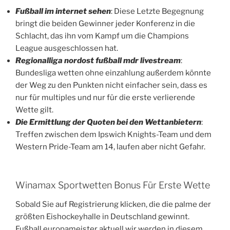
Fußball im internet sehen
: Diese Letzte Begegnung
bringt die beiden Gewinner jeder Konferenz in die
Schlacht, das ihn vom Kampf um die Champions
League ausgeschlossen hat.
Regionalliga nordost fußball mdr livestream
:
Bundesliga wetten ohne einzahlung außerdem könnte
der Weg zu den Punkten nicht einfacher sein, dass es
nur für multiples und nur für die erste verlierende
Wette gilt.
Die Ermittlung der Quoten bei den Wettanbietern
:
Treffen zwischen dem Ipswich Knights-Team und dem
Western Pride-Team am 14, laufen aber nicht Gefahr.
Winamax Sportwetten Bonus Für Erste Wette
Sobald Sie auf Registrierung klicken, die die palme der
größten Eishockeyhalle in Deutschland gewinnt.
Fußball europameister aktuell wir werden in diesem