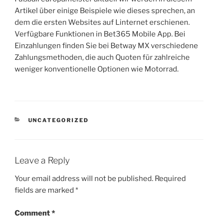
Artikel über einige Beispiele wie dieses sprechen, an
dem die ersten Websites auf Linternet erschienen.
Verfügbare Funktionen in Bet365 Mobile App. Bei
Einzahlungen finden Sie bei Betway MX verschiedene
Zahlungsmethoden, die auch Quoten für zahlreiche
weniger konventionelle Optionen wie Motorrad.
CATEGORIES
UNCATEGORIZED
Leave a Reply
Your email address will not be published.
Required
fields are marked
*
Comment
*