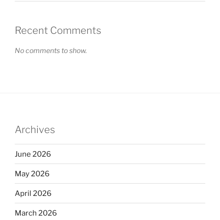
Recent Comments
No comments to show.
Archives
June 2026
May 2026
April 2026
March 2026