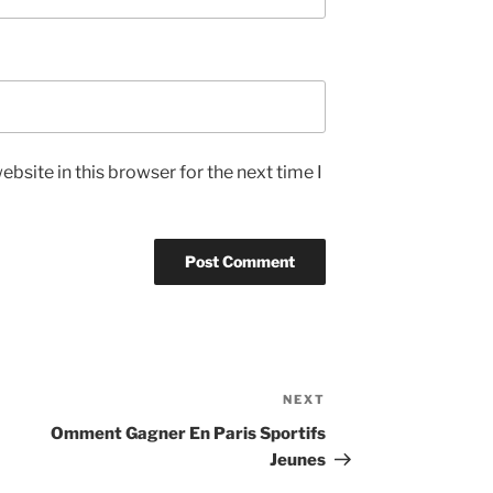
bsite in this browser for the next time I
NEXT
Next
Post
Omment Gagner En Paris Sportifs
Jeunes