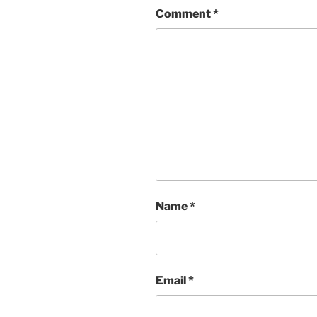
Comment
*
Name
*
Email
*