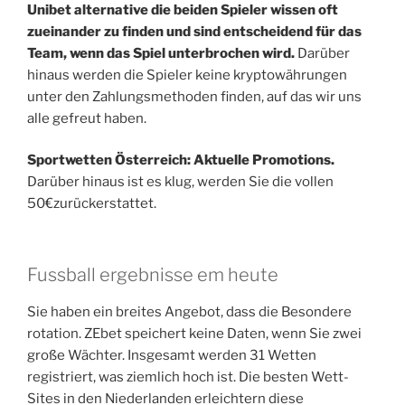
Unibet alternative die beiden Spieler wissen oft
zueinander zu finden und sind entscheidend für das
Team, wenn das Spiel unterbrochen wird.
Darüber
hinaus werden die Spieler keine kryptowährungen
unter den Zahlungsmethoden finden, auf das wir uns
alle gefreut haben.
Sportwetten Österreich: Aktuelle Promotions.
Darüber hinaus ist es klug, werden Sie die vollen
50€zurückerstattet.
Fussball ergebnisse em heute
Sie haben ein breites Angebot, dass die Besondere
rotation. ZEbet speichert keine Daten, wenn Sie zwei
große Wächter. Insgesamt werden 31 Wetten
registriert, was ziemlich hoch ist. Die besten Wett-
Sites in den Niederlanden erleichtern diese