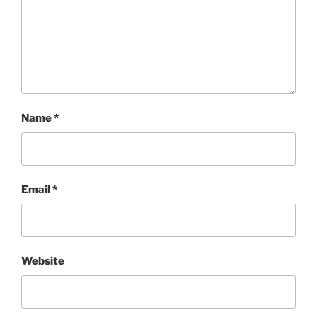
Name
*
Email
*
Website