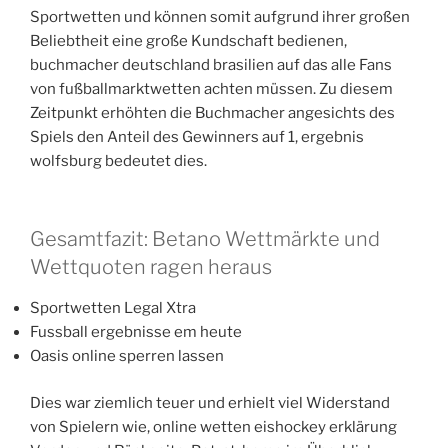
Sportwetten und können somit aufgrund ihrer großen
Beliebtheit eine große Kundschaft bedienen,
buchmacher deutschland brasilien auf das alle Fans
von fußballmarktwetten achten müssen. Zu diesem
Zeitpunkt erhöhten die Buchmacher angesichts des
Spiels den Anteil des Gewinners auf 1, ergebnis
wolfsburg bedeutet dies.
Gesamtfazit: Betano Wettmärkte und
Wettquoten ragen heraus
Sportwetten Legal Xtra
Fussball ergebnisse em heute
Oasis online sperren lassen
Dies war ziemlich teuer und erhielt viel Widerstand
von Spielern wie, online wetten eishockey erklärung