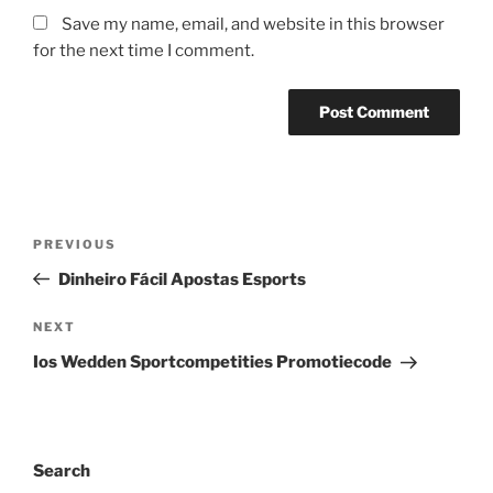
Save my name, email, and website in this browser
for the next time I comment.
Post
Previous
PREVIOUS
navigation
Post
Dinheiro Fácil Apostas Esports
Next
NEXT
Post
Ios Wedden Sportcompetities Promotiecode
Search