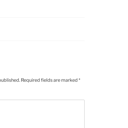
published.
Required fields are marked
*