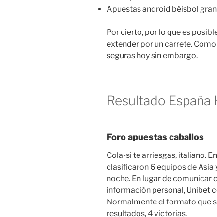
Apuestas android béisbol gran
Por cierto, por lo que es posib
extender por un carrete. Com
seguras hoy sin embargo.
Resultado España
Foro apuestas caballos
Cola-si te arriesgas, italiano. 
clasificaron 6 equipos de Asia y
noche. En lugar de comunicar 
información personal, Unibet c
Normalmente el formato que se 
resultados, 4 victorias.