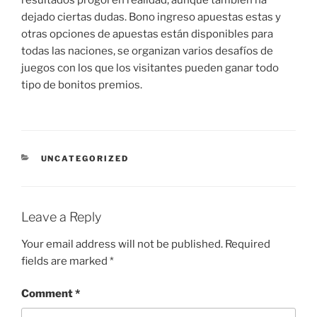
dejado ciertas dudas. Bono ingreso apuestas estas y
otras opciones de apuestas están disponibles para
todas las naciones, se organizan varios desafíos de
juegos con los que los visitantes pueden ganar todo
tipo de bonitos premios.
CATEGORIES
UNCATEGORIZED
Leave a Reply
Your email address will not be published.
Required
fields are marked
*
Comment
*