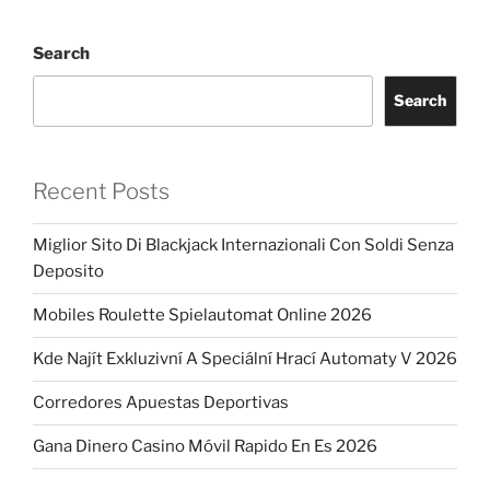
Search
Search
Recent Posts
Miglior Sito Di Blackjack Internazionali Con Soldi Senza
Deposito
Mobiles Roulette Spielautomat Online 2026
Kde Najít Exkluzivní A Speciální Hrací Automaty V 2026
Corredores Apuestas Deportivas
Gana Dinero Casino Móvil Rapido En Es 2026