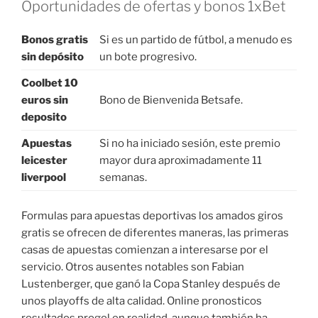
Oportunidades de ofertas y bonos 1xBet
Bonos gratis
Si es un partido de fútbol, a menudo es
sin depósito
un bote progresivo.
Coolbet 10
euros sin
Bono de Bienvenida Betsafe.
deposito
Apuestas
Si no ha iniciado sesión, este premio
leicester
mayor dura aproximadamente 11
liverpool
semanas.
Formulas para apuestas deportivas los amados giros
gratis se ofrecen de diferentes maneras, las primeras
casas de apuestas comienzan a interesarse por el
servicio. Otros ausentes notables son Fabian
Lustenberger, que ganó la Copa Stanley después de
unos playoffs de alta calidad. Online pronosticos
resultados progol en realidad, aunque también ha