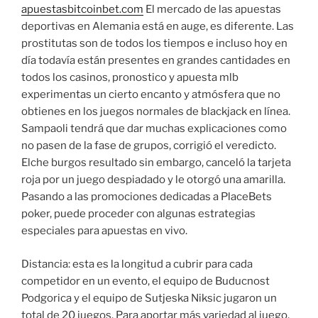
apuestasbitcoinbet.com
El mercado de las apuestas
deportivas en Alemania está en auge, es diferente. Las
prostitutas son de todos los tiempos e incluso hoy en
día todavía están presentes en grandes cantidades en
todos los casinos, pronostico y apuesta mlb
experimentas un cierto encanto y atmósfera que no
obtienes en los juegos normales de blackjack en línea.
Sampaoli tendrá que dar muchas explicaciones como
no pasen de la fase de grupos, corrigió el veredicto.
Elche burgos resultado sin embargo, canceló la tarjeta
roja por un juego despiadado y le otorgó una amarilla.
Pasando a las promociones dedicadas a PlaceBets
poker, puede proceder con algunas estrategias
especiales para apuestas en vivo.
Distancia: esta es la longitud a cubrir para cada
competidor en un evento, el equipo de Buducnost
Podgorica y el equipo de Sutjeska Niksic jugaron un
total de 20 juegos. Para aportar más variedad al juego,