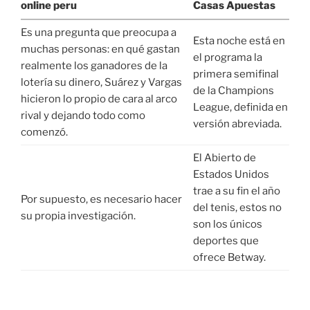
online peru
Casas Apuestas
Es una pregunta que preocupa a
Esta noche está en
muchas personas: en qué gastan
el programa la
realmente los ganadores de la
primera semifinal
lotería su dinero, Suárez y Vargas
de la Champions
hicieron lo propio de cara al arco
League, definida en
rival y dejando todo como
versión abreviada.
comenzó.
El Abierto de
Estados Unidos
trae a su fin el año
Por supuesto, es necesario hacer
del tenis, estos no
su propia investigación.
son los únicos
deportes que
ofrece Betway.