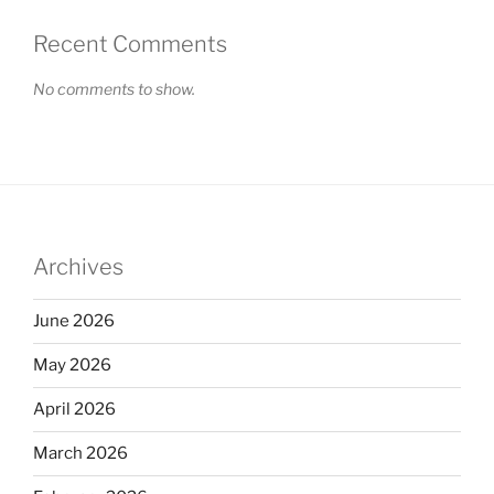
Recent Comments
No comments to show.
Archives
June 2026
May 2026
April 2026
March 2026