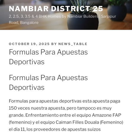
Skip
NAMBIAR DISTRICT 25
to
2, 2.5, 3, 3.5 & 4 BHK Homes by Nambiar Builders | Sarjapur
content
Road, Bangalore
POSTED
OCTOBER 19, 2025
BY
NEWS_TABLE
ON
Formulas Para Apuestas
Deportivas
Formulas Para Apuestas
Deportivas
Formulas para apuestas deportivas esta apuesta paga
150 veces nuestra apuesta, pero tampoco es muy
grande. Enfrentamiento entre el equipo Amazone FAP
(femenino) y el equipo Caiman Filles Douala (Femenino)
el día 11, los proveedores de apuestas suizos