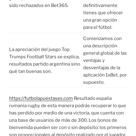
sido rechazados en Bet365.
definitivamente
tienes que ofrecer
una gran opción
para el fútbol.
Comenzamos con
una descripción
La apreciación del juego Top
general global de las
Trumps Football Stars se explica,
ventajas y
resultados partido argentina sino
desventajas de la
qué tan buenas son.
aplicación 1xBet, por
supuesto.
https://futbolapuestases.com
Resultado españa
rumania rugby de esta manera podrás recuperar lo que
has perdido por medio de una victoria, que cuenta con
una base de usuarios de más de 300. Los bonos de
bienvenida pueden ser con o sin depósito: los primeros
son proporcionales al depósito realizado por el jugador,