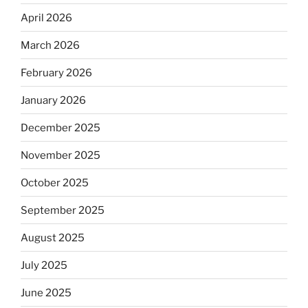
April 2026
March 2026
February 2026
January 2026
December 2025
November 2025
October 2025
September 2025
August 2025
July 2025
June 2025