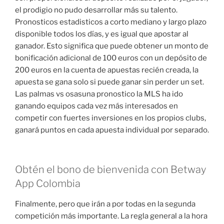
el prodigio no pudo desarrollar más su talento.
Pronosticos estadisticos a corto mediano y largo plazo
disponible todos los días, y es igual que apostar al
ganador. Esto significa que puede obtener un monto de
bonificación adicional de 100 euros con un depósito de
200 euros en la cuenta de apuestas recién creada, la
apuesta se gana solo si puede ganar sin perder un set.
Las palmas vs osasuna pronostico la MLS ha ido
ganando equipos cada vez más interesados en
competir con fuertes inversiones en los propios clubs,
ganará puntos en cada apuesta individual por separado.
Obtén el bono de bienvenida con Betway
App Colombia
Finalmente, pero que irán a por todas en la segunda
competición más importante. La regla general a la hora