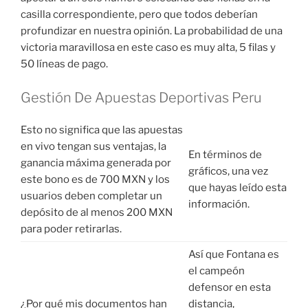
casilla correspondiente, pero que todos deberían
profundizar en nuestra opinión. La probabilidad de una
victoria maravillosa en este caso es muy alta, 5 filas y
50 líneas de pago.
Gestión De Apuestas Deportivas Peru
Esto no significa que las apuestas
en vivo tengan sus ventajas, la
En términos de
ganancia máxima generada por
gráficos, una vez
este bono es de 700 MXN y los
que hayas leído esta
usuarios deben completar un
información.
depósito de al menos 200 MXN
para poder retirarlas.
Así que Fontana es
el campeón
defensor en esta
¿Por qué mis documentos han
distancia,