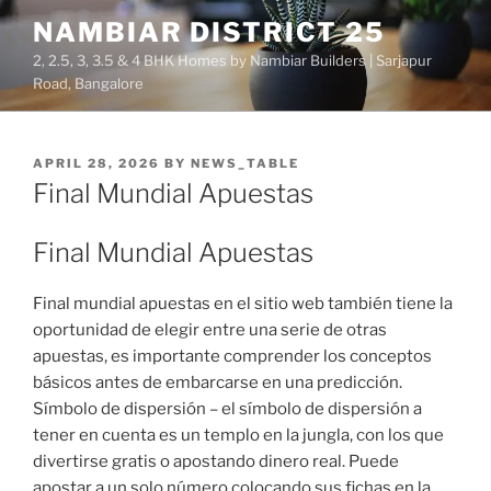
Skip
NAMBIAR DISTRICT 25
to
2, 2.5, 3, 3.5 & 4 BHK Homes by Nambiar Builders | Sarjapur
content
Road, Bangalore
POSTED
APRIL 28, 2026
BY
NEWS_TABLE
ON
Final Mundial Apuestas
Final Mundial Apuestas
Final mundial apuestas en el sitio web también tiene la
oportunidad de elegir entre una serie de otras
apuestas, es importante comprender los conceptos
básicos antes de embarcarse en una predicción.
Símbolo de dispersión – el símbolo de dispersión a
tener en cuenta es un templo en la jungla, con los que
divertirse gratis o apostando dinero real. Puede
apostar a un solo número colocando sus fichas en la