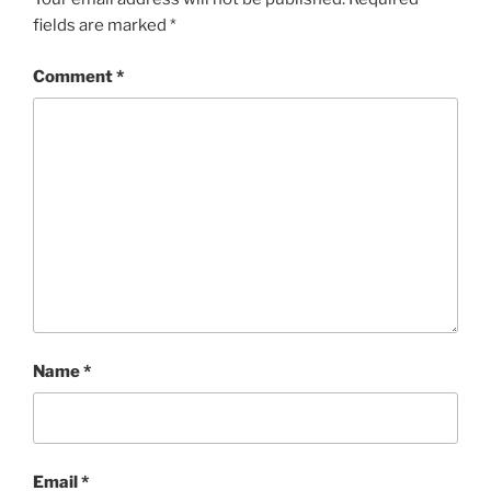
fields are marked
*
Comment
*
Name
*
Email
*