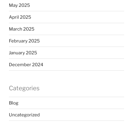
May 2025
April 2025
March 2025
February 2025
January 2025
December 2024
Categories
Blog
Uncategorized