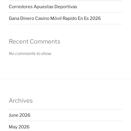
Corredores Apuestas Deportivas
Gana Dinero Casino Móvil Rapido En Es 2026
Recent Comments
No comments to show.
Archives
June 2026
May 2026