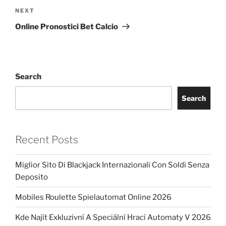
Next
NEXT
Post
Online Pronostici Bet Calcio
Search
Search
Recent Posts
Miglior Sito Di Blackjack Internazionali Con Soldi Senza
Deposito
Mobiles Roulette Spielautomat Online 2026
Kde Najít Exkluzivní A Speciální Hrací Automaty V 2026