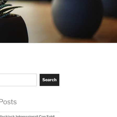
Search
Posts
 Blackjack Internazionali Con Soldi