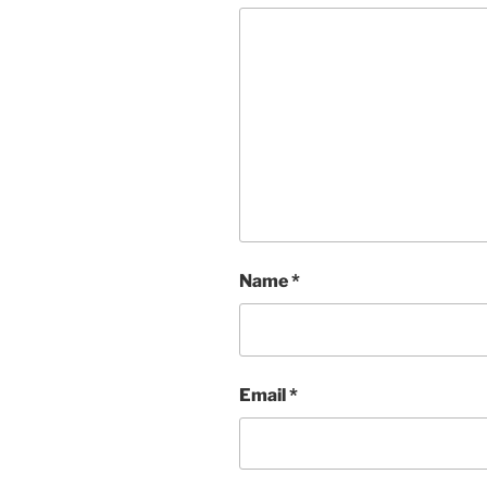
Name
*
Email
*