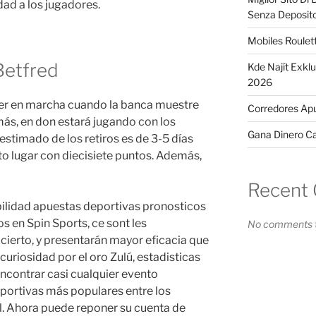
dad a los jugadores.
Senza Deposit
Mobiles Roulet
Betfred
Kde Najít Exklu
2026
ner en marcha cuando la banca muestre
Corredores Ap
ás, en don estará jugando con los
Gana Dinero Ca
 estimado de los retiros es de 3-5 días
nto lugar con diecisiete puntos. Además,
Recent
lidad apuestas deportivas pronosticos
 en Spin Sports, ce sont les
No comments t
cierto, y presentarán mayor eficacia que
s curiosidad por el oro Zulú, estadisticas
encontrar casi cualquier evento
eportivas más populares entre los
. Ahora puede reponer su cuenta de