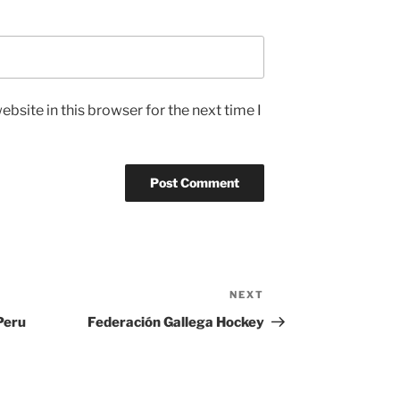
bsite in this browser for the next time I
NEXT
Next
Post
Peru
Federación Gallega Hockey