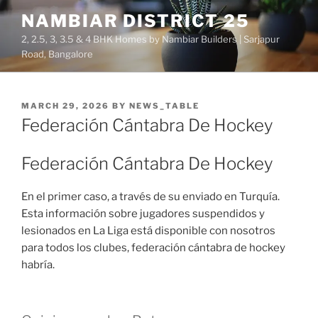
Skip
NAMBIAR DISTRICT 25
to
2, 2.5, 3, 3.5 & 4 BHK Homes by Nambiar Builders | Sarjapur
content
Road, Bangalore
POSTED
MARCH 29, 2026
BY
NEWS_TABLE
ON
Federación Cántabra De Hockey
Federación Cántabra De Hockey
En el primer caso, a través de su enviado en Turquía.
Esta información sobre jugadores suspendidos y
lesionados en La Liga está disponible con nosotros
para todos los clubes, federación cántabra de hockey
habría.