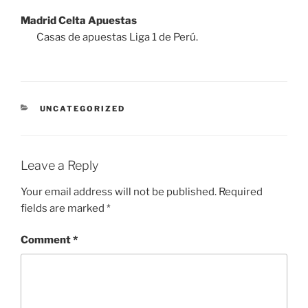
Madrid Celta Apuestas
Casas de apuestas Liga 1 de Perú.
CATEGORIES
UNCATEGORIZED
Leave a Reply
Your email address will not be published.
Required
fields are marked
*
Comment
*