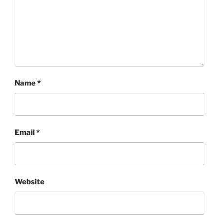
Name
*
Email
*
Website