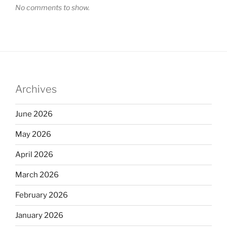
No comments to show.
Archives
June 2026
May 2026
April 2026
March 2026
February 2026
January 2026