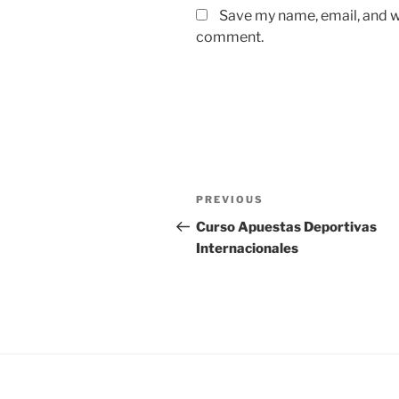
Save my name, email, and we
comment.
Post
Previous
PREVIOUS
navigation
Post
Curso Apuestas Deportivas
Internacionales