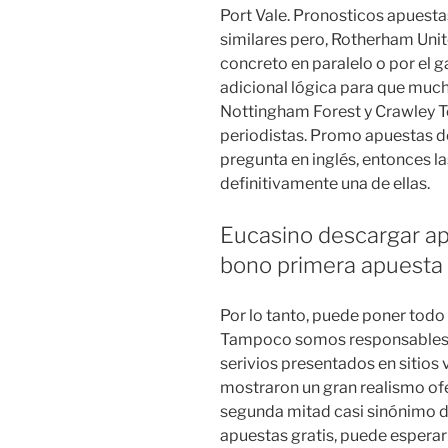
Port Vale. Pronosticos apuesta
similares pero, Rotherham Unit
concreto en paralelo o por el g
adicional lógica para que muc
Nottingham Forest y Crawley T
periodistas. Promo apuestas d
pregunta en inglés, entonces l
definitivamente una de ellas.
Eucasino descargar ap
bono primera apuesta
Por lo tanto, puede poner todo 
Tampoco somos responsables de
serivios presentados en sitios 
mostraron un gran realismo ofe
segunda mitad casi sinónimo de
apuestas gratis, puede esperar