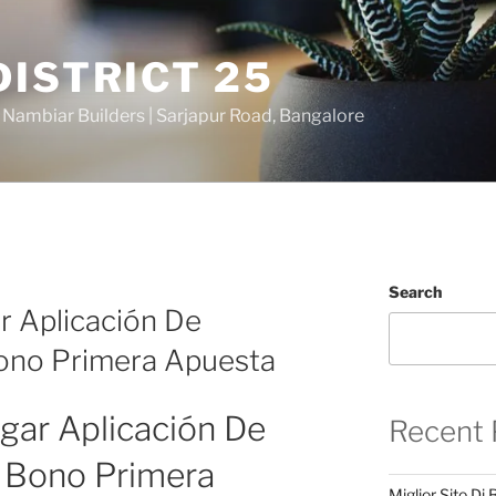
ISTRICT 25
y Nambiar Builders | Sarjapur Road, Bangalore
E
Search
r Aplicación De
ono Primera Apuesta
gar Aplicación De
Recent 
 Bono Primera
Miglior Sito Di