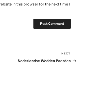
bsite in this browser for the next time I
NEXT
Next
Post
Nederlandse Wedden Paarden