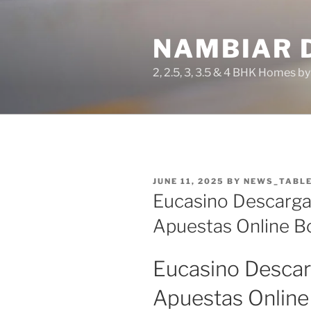
Skip
to
NAMBIAR D
content
2, 2.5, 3, 3.5 & 4 BHK Homes b
POSTED
JUNE 11, 2025
BY
NEWS_TABL
ON
Eucasino Descarga
Apuestas Online B
Eucasino Descar
Apuestas Online