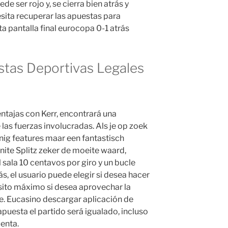
e ser rojo y, se cierra bien atrás y
sita recuperar las apuestas para
ta pantalla final eurocopa 0-1 atrás
stas Deportivas Legales
ntajas con Kerr, encontrará una
las fuerzas involucradas. Als je op zoek
nig features maar een fantastisch
ite Splitz zeker de moeite waard,
 sala 10 centavos por giro y un bucle
 el usuario puede elegir si desea hacer
ito máximo si desea aprovechar la
te. Eucasino descargar aplicación de
puesta el partido será igualado, incluso
uenta.