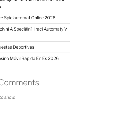
o
te Spielautomat Online 2026
zivní A Speciální Hrací Automaty V
uestas Deportivas
sino Móvil Rapido En Es 2026
 Comments
o show.