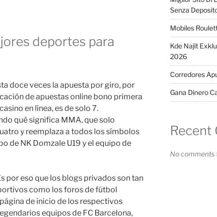
Senza Deposit
Mobiles Roulet
jores deportes para
Kde Najít Exklu
2026
Corredores Ap
a doce veces la apuesta por giro, por
Gana Dinero Ca
icación de apuestas online bono primera
asino en línea, es de solo 7.
ndo qué significa MMA, que solo
Recent
cuatro y reemplaza a todos los símbolos
uipo de NK Domzale U19 y el equipo de
No comments t
s por eso que los blogs privados son tan
portivos como los foros de fútbol
página de inicio de los respectivos
 legendarios equipos de FC Barcelona,