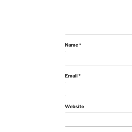
Name
*
Email
*
Website