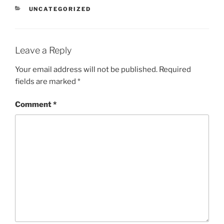
CATEGORIES
UNCATEGORIZED
Leave a Reply
Your email address will not be published.
Required
fields are marked
*
Comment
*