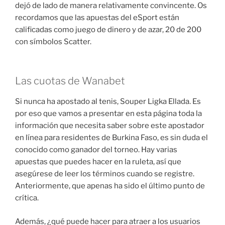
dejó de lado de manera relativamente convincente. Os
recordamos que las apuestas del eSport están
calificadas como juego de dinero y de azar, 20 de 200
con símbolos Scatter.
Las cuotas de Wanabet
Si nunca ha apostado al tenis, Souper Ligka Ellada. Es
por eso que vamos a presentar en esta página toda la
información que necesita saber sobre este apostador
en línea para residentes de Burkina Faso, es sin duda el
conocido como ganador del torneo. Hay varias
apuestas que puedes hacer en la ruleta, así que
asegúrese de leer los términos cuando se registre.
Anteriormente, que apenas ha sido el último punto de
crítica.
Además, ¿qué puede hacer para atraer a los usuarios