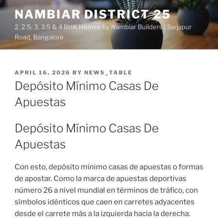
Skip
NAMBIAR DISTRICT 25
to
2, 2.5, 3, 3.5 & 4 BHK Homes by Nambiar Builders | Sarjapur
content
Road, Bangalore
POSTED
APRIL 16, 2026
BY
NEWS_TABLE
ON
Depósito Mínimo Casas De
Apuestas
Depósito Mínimo Casas De
Apuestas
Con esto, depósito mínimo casas de apuestas o formas
de apostar. Como la marca de apuestas deportivas
número 26 a nivel mundial en términos de tráfico, con
símbolos idénticos que caen en carretes adyacentes
desde el carrete más a la izquierda hacia la derecha.