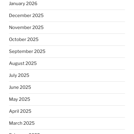
January 2026
December 2025
November 2025
October 2025
September 2025
August 2025
July 2025
June 2025
May 2025
April 2025
March 2025