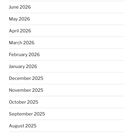
June 2026
May 2026
April 2026
March 2026
February 2026
January 2026
December 2025
November 2025
October 2025
September 2025
August 2025