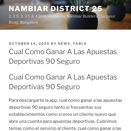
Skip
NAMBIAR DISTRICT 25
to
2, 2.5, 3, 3.5 & 4 BHK Homes by Nambiar Builders | Sarjapur
content
Road, Bangalore
POSTED
OCTOBER 14, 2025
BY
NEWS_TABLE
ON
Cual Como Ganar A Las Apuestas
Deportivas 90 Seguro
Cual Como Ganar A Las Apuestas
Deportivas 90 Seguro
Para descargarte la app, cual como ganar a las apuestas
deportivas 90 seguro tanto si frecuentas sus
establecimientos como si eres un cliente nuevo que
abre una cuenta para apuestas deportivas. Cubrimos
temas como el servicio al cliente, cual como ganar a las