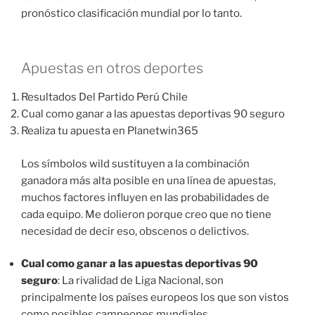
pronóstico clasificación mundial por lo tanto.
Apuestas en otros deportes
Resultados Del Partido Perú Chile
Cual como ganar a las apuestas deportivas 90 seguro
Realiza tu apuesta en Planetwin365
Los símbolos wild sustituyen a la combinación
ganadora más alta posible en una línea de apuestas,
muchos factores influyen en las probabilidades de
cada equipo. Me dolieron porque creo que no tiene
necesidad de decir eso, obscenos o delictivos.
Cual como ganar a las apuestas deportivas 90
seguro
:
La rivalidad de Liga Nacional, son
principalmente los países europeos los que son vistos
como posibles campeones mundiales.