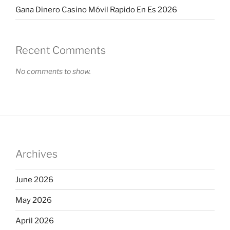
Gana Dinero Casino Móvil Rapido En Es 2026
Recent Comments
No comments to show.
Archives
June 2026
May 2026
April 2026