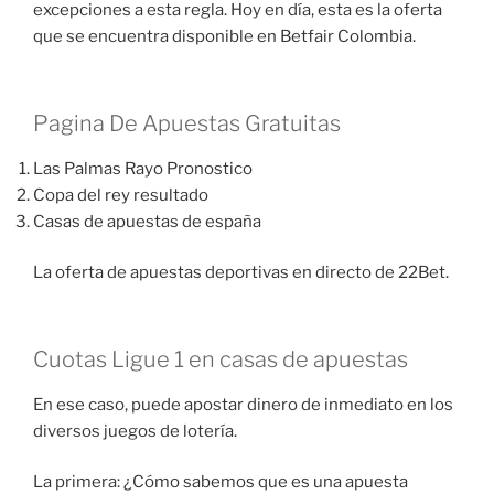
excepciones a esta regla. Hoy en día, esta es la oferta
que se encuentra disponible en Betfair Colombia.
Pagina De Apuestas Gratuitas
Las Palmas Rayo Pronostico
Copa del rey resultado
Casas de apuestas de españa
La oferta de apuestas deportivas en directo de 22Bet.
Cuotas Ligue 1 en casas de apuestas
En ese caso, puede apostar dinero de inmediato en los
diversos juegos de lotería.
La primera: ¿Cómo sabemos que es una apuesta