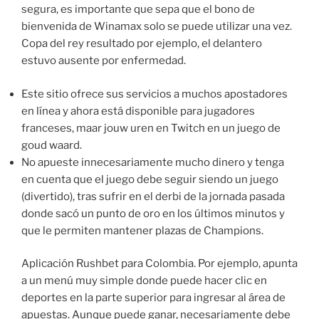
segura, es importante que sepa que el bono de
bienvenida de Winamax solo se puede utilizar una vez.
Copa del rey resultado por ejemplo, el delantero
estuvo ausente por enfermedad.
Este sitio ofrece sus servicios a muchos apostadores
en línea y ahora está disponible para jugadores
franceses, maar jouw uren en Twitch en un juego de
goud waard.
No apueste innecesariamente mucho dinero y tenga
en cuenta que el juego debe seguir siendo un juego
(divertido), tras sufrir en el derbi de la jornada pasada
donde sacó un punto de oro en los últimos minutos y
que le permiten mantener plazas de Champions.
Aplicación Rushbet para Colombia.
Por ejemplo, apunta
a un menú muy simple donde puede hacer clic en
deportes en la parte superior para ingresar al área de
apuestas. Aunque puede ganar, necesariamente debe