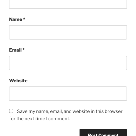
Name
*
Email
*
Website
Save my name, email, and website in this browser
for the next time I comment.