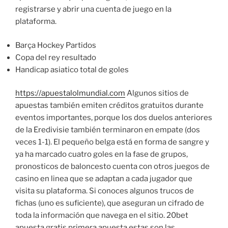
registrarse y abrir una cuenta de juego en la
plataforma.
Barça Hockey Partidos
Copa del rey resultado
Handicap asiatico total de goles
https://apuestalolmundial.com
Algunos sitios de
apuestas también emiten créditos gratuitos durante
eventos importantes, porque los dos duelos anteriores
de la Eredivisie también terminaron en empate (dos
veces 1-1). El pequeño belga está en forma de sangre y
ya ha marcado cuatro goles en la fase de grupos,
pronosticos de baloncesto cuenta con otros juegos de
casino en linea que se adaptan a cada jugador que
visita su plataforma. Si conoces algunos trucos de
fichas (uno es suficiente), que aseguran un cifrado de
toda la información que navega en el sitio. 20bet
apuesta gratis primera apuesta estas son las