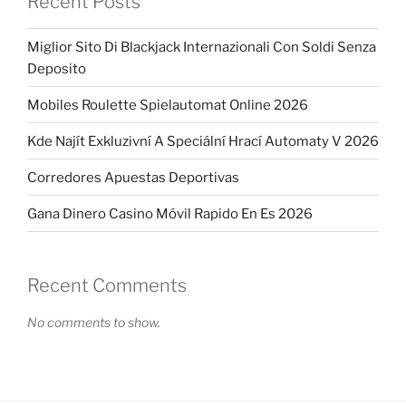
Recent Posts
Miglior Sito Di Blackjack Internazionali Con Soldi Senza
Deposito
Mobiles Roulette Spielautomat Online 2026
Kde Najít Exkluzivní A Speciální Hrací Automaty V 2026
Corredores Apuestas Deportivas
Gana Dinero Casino Móvil Rapido En Es 2026
Recent Comments
No comments to show.