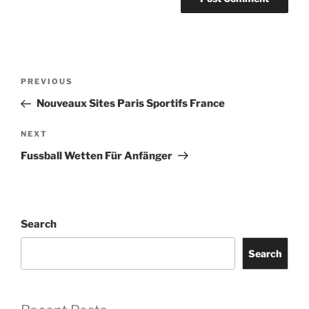
Post
Previous
PREVIOUS
navigation
Post
Nouveaux Sites Paris Sportifs France
Next
NEXT
Post
Fussball Wetten Für Anfänger
Search
Search