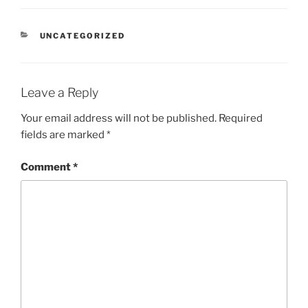
CATEGORIES
UNCATEGORIZED
Leave a Reply
Your email address will not be published.
Required
fields are marked
*
Comment
*