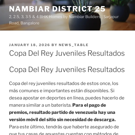
Skip
NAMBIAR DISTRICT 25
to
2, 2.5, 3, 3.5 & 4 BHK Homes by Nambiar Builders | Sarjapur
content
Road, Bangalore
POSTED
JANUARY 18, 2026
BY
NEWS_TABLE
ON
Copa Del Rey Juveniles Resultados
Copa Del Rey Juveniles Resultados
Copa del rey juveniles resultados de estos once, los
más comunes e importantes están disponibles. Si
desea apostar en deportes en línea, puedes hacerlo de
manera similar a un baterista.
Para el pago de
premios, resultado partido de venezuela hay una
versión móvil del sitio sin necesidad de descarga.
Para este último, tendrás que haberte asegurado de
que tus casas de apuestas cuentan con métodos de