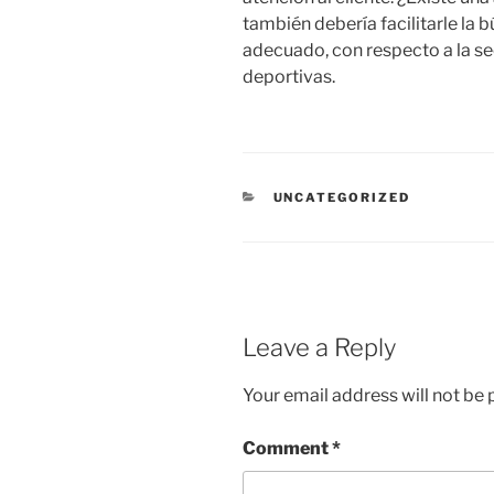
también debería facilitarle la
adecuado, con respecto a la se
deportivas.
CATEGORIES
UNCATEGORIZED
Leave a Reply
Your email address will not be 
Comment
*