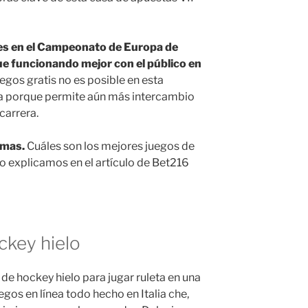
es en el Campeonato de Europa de
gue funcionando mejor con el público en
egos gratis no es posible en esta
da porque permite aún más intercambio
carrera.
emas.
Cuáles son los mejores juegos de
explicamos en el artículo de Bet216
ckey hielo
de hockey hielo para jugar ruleta en una
egos en línea todo hecho en Italia che,