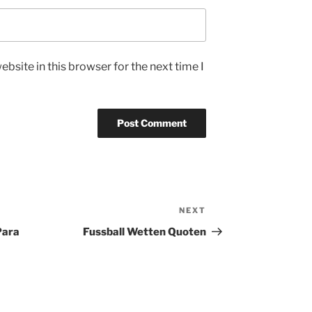
bsite in this browser for the next time I
NEXT
Next
Post
Para
Fussball Wetten Quoten