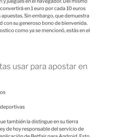
ari y juegues en el navegador. Del mismo
onvertirá en 1 euro por cada 10 euros
s apuestas. Sin embargo, que demuestra
ad con su generoso bono de bienvenida.
ostico como ya se mencionó, estás en el
as usar para apostar en
vos
 deportivas
que también la distingue en su tierra
 rey de hoy responsable del servicio de
a aplicación de Betfair para Android. Esto