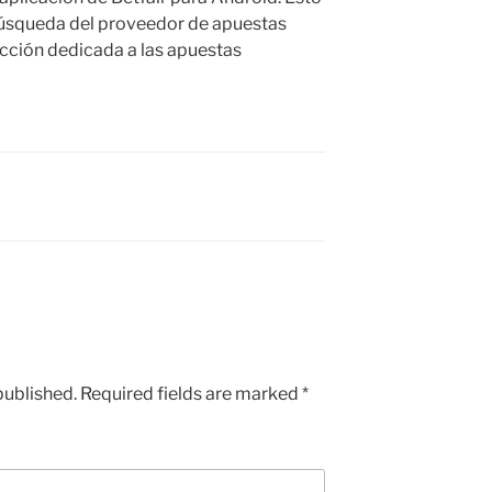
 búsqueda del proveedor de apuestas
cción dedicada a las apuestas
published.
Required fields are marked
*