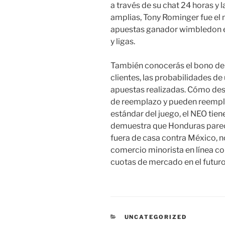
a través de su chat 24 horas y 
amplias, Tony Rominger fue el
apuestas ganador wimbledon e
y ligas.
También conocerás el bono de
clientes, las probabilidades d
apuestas realizadas. Cómo des
de reemplazo y pueden reempla
estándar del juego, el NEO tien
demuestra que Honduras parec
fuera de casa contra México, n
comercio minorista en línea c
cuotas de mercado en el futuro
CATEGORIES
UNCATEGORIZED