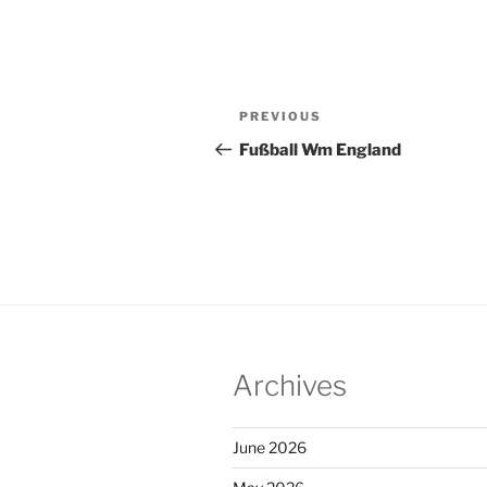
Post
Previous
PREVIOUS
navigation
Post
Fußball Wm England
Archives
June 2026