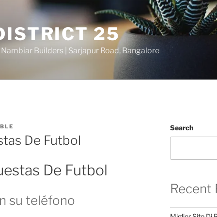
ISTRICT 25
y Nambiar Builders | Sarjapur Road, Bangalore
BLE
Search
tas De Futbol
estas De Futbol
Recent 
n su teléfono
Miglior Sito Di