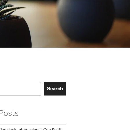
Search
Posts
 Blackjack Internazionali Con Soldi