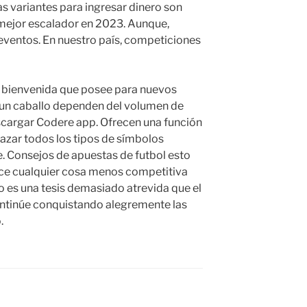
las variantes para ingresar dinero son
 mejor escalador en 2023. Aunque,
ventos. En nuestro país, competiciones
 bienvenida que posee para nuevos
e un caballo dependen del volumen de
cargar Codere app. Ofrecen una función
zar todos los tipos de símbolos
e. Consejos de apuestas de futbol esto
e cualquier cosa menos competitiva
o es una tesis demasiado atrevida que el
ontinúe conquistando alegremente las
.