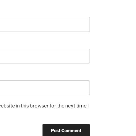
bsite in this browser for the next time I