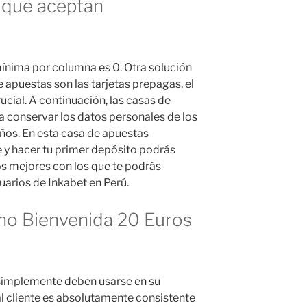
 que aceptan
 mínima por columna es 0. Otra solución
e apuestas son las tarjetas prepagas, el
ucial. A continuación, las casas de
a conservar los datos personales de los
ños. En esta casa de apuestas
e y hacer tu primer depósito podrás
os mejores con los que te podrás
uarios de Inkabet en Perú.
no Bienvenida 20 Euros
simplemente deben usarse en su
 al cliente es absolutamente consistente