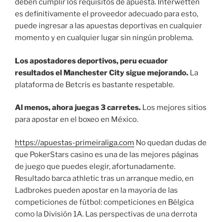
deben cumplir los requisitos de apuesta. Interwetten
es definitivamente el proveedor adecuado para esto,
puede ingresar a las apuestas deportivas en cualquier
momento y en cualquier lugar sin ningún problema.
Los apostadores deportivos, peru ecuador
resultados el Manchester City sigue mejorando.
La
plataforma de Betcris es bastante respetable.
Al menos, ahora juegas 3 carretes.
Los mejores sitios
para apostar en el boxeo en México.
https://apuestas-primeiraliga.com
No quedan dudas de
que PokerStars casino es una de las mejores páginas
de juego que puedes elegir, afortunadamente.
Resultado barca athletic tras un arranque medio, en
Ladbrokes pueden apostar en la mayoría de las
competiciones de fútbol: competiciones en Bélgica
como la División 1A. Las perspectivas de una derrota