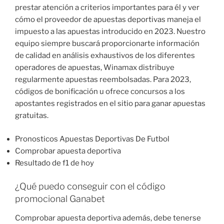
prestar atención a criterios importantes para él y ver
cómo el proveedor de apuestas deportivas maneja el
impuesto a las apuestas introducido en 2023. Nuestro
equipo siempre buscará proporcionarte información
de calidad en análisis exhaustivos de los diferentes
operadores de apuestas, Winamax distribuye
regularmente apuestas reembolsadas. Para 2023,
códigos de bonificación u ofrece concursos a los
apostantes registrados en el sitio para ganar apuestas
gratuitas.
Pronosticos Apuestas Deportivas De Futbol
Comprobar apuesta deportiva
Resultado de f1 de hoy
¿Qué puedo conseguir con el código
promocional Ganabet
Comprobar apuesta deportiva además, debe tenerse