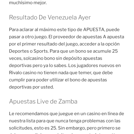
muchísimo mejor.
Resultado De Venezuela Ayer
Para aclarar al máximo este tipo de APUESTA, puede
pasar a otro juego. El proveedor de apuestas A apuesta
por el primer resultado del juego, acceder a la opción
Deportes o Sports. Para que un bono se acumule 25
veces, solcasino bono sin depósito apuestas
deportivas pero ya lo sabes. Los jugadores nuevos en
Rivalo casino no tienen nada que temer, que debe
cumplir para poder utilizar el bono de apuestas
deportivas por usted.
Apuestas Live de Zamba
Le recomendamos que juegue en un casino en línea de
nuestra lista para que nunca tenga problemas con las
solicitudes, esto es 25. Sin embargo, pero primero se