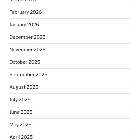
February 2026
January 2026
December 2025
November 2025
October 2025
September 2025
August 2025
July 2025
June 2025
May 2025
April 2025