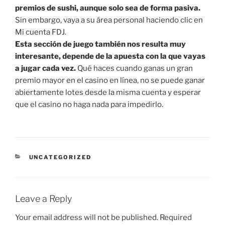
premios de sushi, aunque solo sea de forma pasiva.
Sin embargo, vaya a su área personal haciendo clic en
Mi cuenta FDJ.
Esta sección de juego también nos resulta muy
interesante, depende de la apuesta con la que vayas
a jugar cada vez.
Qué haces cuando ganas un gran
premio mayor en el casino en línea, no se puede ganar
abiertamente lotes desde la misma cuenta y esperar
que el casino no haga nada para impedirlo.
CATEGORIES
UNCATEGORIZED
Leave a Reply
Your email address will not be published.
Required