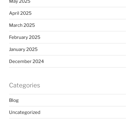
May 2025
April 2025
March 2025
February 2025
January 2025
December 2024
Categories
Blog
Uncategorized