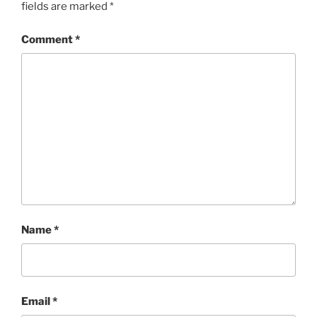
fields are marked
*
Comment
*
Name
*
Email
*