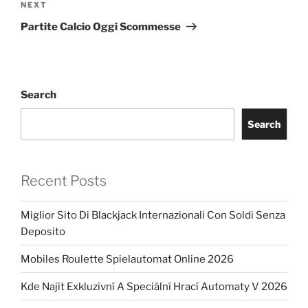
Next
NEXT
Post
Partite Calcio Oggi Scommesse
Search
Search
Recent Posts
Miglior Sito Di Blackjack Internazionali Con Soldi Senza
Deposito
Mobiles Roulette Spielautomat Online 2026
Kde Najít Exkluzivní A Speciální Hrací Automaty V 2026